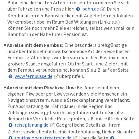
Bahn eine der besten Arten zu reisen. Informieren Sie sich
über Fahrzeiten und Preise hier:
bahn.de
. Durch
Kombination der Bahnstrecken mit Angeboten der lokalen
Verkehrsbetriebe im Raum Bad Wildungen (Links s.u.)
können Sie noch mehr Ziele erreichen, selbst wenn mal kein
Bahnhof in der Nähe Ihrer Pension ist.
Anreise mit dem Fernbus:
Eine besonders preisgünstige
und ebenfalls sehr umweltschonende Art der Reise bieten
Fernbusse. Allerdings werden von manchen Buslinien nur
größere Städte angefahren. Ob Ihr Start- und Zielort mit
dem Fernbus verbunden sind, können Sie z.B. auf der Seite
www.fernbusse.de
überprüfen.
Anreise mit dem Pkw bzw. Lkw:
Bei Anreise mit dem
eigenen Pkw oder per Lkw verwenden viele Menschen ein
Navigationssystem, was die Streckenplanung vereinfacht.
Zur Abschätzung der Fahrtdauer in die Region Bad
Wildungen sowie ggf. von Staugefahren sollten Sie aber
dennoch im Vorfeld die Route prüfen, z.B. mit Hilfe der Seite
reiseplanung.de
. Geografische Details zu Ihrem
Zielort sowie ebenfalls eine Routenplanung finden Sie unter
routing.openstreetmap.de
. Über die Seite