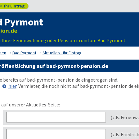
Ihr Eintrag

d Pyrmont
u Ihrer Ferienwohnung oder Pension in und um Bad Pyrmont
sen
Bad Pyrmont
Aktuelles - Ihr Eintrag
eröffentlichung auf bad-pyrmont-pension.de
ie bereits auf
bad-pyrmont-pension.de
eingetragen sind.
e
hier
. Vermieter, die noch nicht auf
bad-pyrmont-pension.de
ei
 auf unserer Aktuelles-Seite:
(z.B. Ferienw
(z.B. Friedric