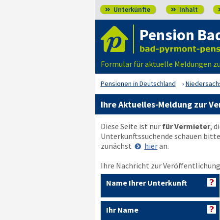
Unterkünfte
Inhalt


Pension Ba
Formular für aktuelle Meldungen z
Pensionen in Deutschland
Niedersach
Ihre Aktuelles-Meldung zur V
Diese Seite ist nur
für Vermieter
, d
Unterkunftssuchende schauen bitt
zunächst
hier
an.
Ihre Nachricht zur Veröffentlichung
Name Ihrer Unterkunft
Ihr Name