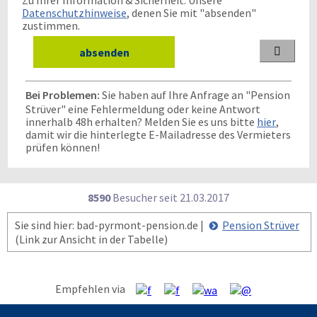
Zu Ihrer Information & Sicherheit: Unsere
Datenschutzhinweise
, denen Sie mit "absenden"
zustimmen.

Bei Problemen:
Sie haben auf Ihre Anfrage an "Pension
Strüver" eine Fehlermeldung oder keine Antwort
innerhalb 48h erhalten? Melden Sie es uns bitte
hier
,
damit wir die hinterlegte E-Mailadresse des Vermieters
prüfen können!
8590
Besucher seit
2
1.0
3.2
0
1
7
Sie sind hier: bad-pyrmont-pension.de |
Pension Strüver
(Link zur Ansicht in der Tabelle)
Empfehlen via