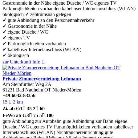
Gastronomie in der Nähe
eigene Dusche / WC
eigenes TV
Parkmöglichkeiten vorhanden
kabelloser Internetanschluss (WLAN)
ökologisch
✓
zentrumsnah gelegen
✓
gute Anbindung an den Personennahverkehr
✓
Gastronomie in der Nähe
✓
eigene Dusche / WC
✓
eigenes TV
✓
Parkmöglichkeiten vorhanden
✓
kabelloser Internetanschluss (WLAN)
✓
ökologisch
zur Unterkunft
Info

Private Zimmervermietung Lehmann
Am Steinfurther Weg 2A
61231
Bad Nauheim OT Nieder-Mörlen
+49-6032-83356
15

2 km
Zi.
ab €:
1

35
2

60
FeWo
ab €:
3

75
5

100
gute Anbindung zur Autobahn
gute Anbindung zur Bahn
eigene
Dusche / WC
eigenes TV
Parkmöglichkeiten vorhanden
kabelloser
Internetanschluss (WLAN)
Nichtrauchereinrichtung
gute
Anbindung zur Bahn, 5Min zur A5 oder Innenst.; normal