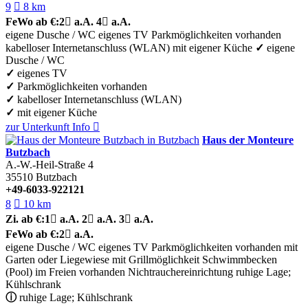
9

8 km
FeWo
ab €:
2

a.A.
4

a.A.
eigene Dusche / WC
eigenes TV
Parkmöglichkeiten vorhanden
kabelloser Internetanschluss (WLAN)
mit eigener Küche
✓
eigene
Dusche / WC
✓
eigenes TV
✓
Parkmöglichkeiten vorhanden
✓
kabelloser Internetanschluss (WLAN)
✓
mit eigener Küche
zur Unterkunft
Info

Haus der Monteure
Butzbach
A.-W.-Heil-Straße 4
35510
Butzbach
+49-6033-922121
8

10 km
Zi.
ab €:
1

a.A.
2

a.A.
3

a.A.
FeWo
ab €:
2

a.A.
eigene Dusche / WC
eigenes TV
Parkmöglichkeiten vorhanden
mit
Garten oder Liegewiese
mit Grillmöglichkeit
Schwimmbecken
(Pool) im Freien vorhanden
Nichtrauchereinrichtung
ruhige Lage;
Kühlschrank
ⓘ
ruhige Lage; Kühlschrank