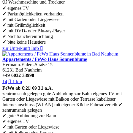
ⓘ
Waschmaschine und Trockner
✓
eigenes TV
✓
Parkmöglichkeiten vorhanden
✓
mit Garten oder Liegewiese
✓
mit Grillmöglichkeit
✓
mit DVD- oder Blu-ray-Player
✓
Nichtrauchereinrichtung
✓
bitte keine Haustiere
zur Unterkunft
Info

Appartements / FeWo Haus Sonnenblume
Hermann-Ehlers-Straße 15
61231
Bad Nauheim
+49-6032-33998
14

1 km
FeWo
ab €:
2

69
3

a.A.
zentrumsnah gelegen
gute Anbindung zur Bahn
eigenes TV
mit
Garten oder Liegewiese
mit Balkon oder Terrasse
kabelloser
Internetanschluss (WLAN)
mit eigener Küche
Fahrradverleih
✓
zentrumsnah gelegen
✓
gute Anbindung zur Bahn
✓
eigenes TV
✓
mit Garten oder Liegewiese
✓
mit Balkon oder Terrasse