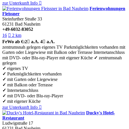
zur Unterkunft
Info

Ferienwohnungen
Fleissner
Steinfurther Straße 33
61231
Bad Nauheim
+49-6032-83052
16

2 km
FeWo
ab €:
2

a.A.
4

a.A.
zentrumsnah gelegen
eigenes TV
Parkmöglichkeiten vorhanden
mit
Garten oder Liegewiese
mit Balkon oder Terrasse
Internetanschluss
mit DVD- oder Blu-ray-Player
mit eigener Küche
✓
zentrumsnah
gelegen
✓
eigenes TV
✓
Parkmöglichkeiten vorhanden
✓
mit Garten oder Liegewiese
✓
mit Balkon oder Terrasse
✓
Internetanschluss
✓
mit DVD- oder Blu-ray-Player
✓
mit eigener Küche
zur Unterkunft
Info

Ducky's Hotel-
Restaurant
Ludwigstraße 17
61231
Bad Nauheim