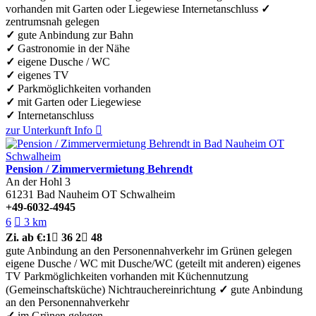
vorhanden
mit Garten oder Liegewiese
Internetanschluss
✓
zentrumsnah gelegen
✓
gute Anbindung zur Bahn
✓
Gastronomie in der Nähe
✓
eigene Dusche / WC
✓
eigenes TV
✓
Parkmöglichkeiten vorhanden
✓
mit Garten oder Liegewiese
✓
Internetanschluss
zur Unterkunft
Info

Pension / Zimmervermietung Behrendt
An der Hohl 3
61231
Bad Nauheim OT Schwalheim
+49-6032-4945
6

3 km
Zi.
ab €:
1

36
2

48
gute Anbindung an den Personennahverkehr
im Grünen gelegen
eigene Dusche / WC
mit Dusche/WC (geteilt mit anderen)
eigenes
TV
Parkmöglichkeiten vorhanden
mit Küchennutzung
(Gemeinschaftsküche)
Nichtrauchereinrichtung
✓
gute Anbindung
an den Personennahverkehr
✓
im Grünen gelegen