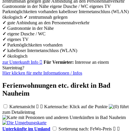
zentrumsnah gelegen
gute Anbindung an den Personennahverkehr
Gastronomie in der Nähe
eigene Dusche / WC
eigenes TV
Parkmöglichkeiten vorhanden
kabelloser Internetanschluss (WLAN)
ökologisch
✓
zentrumsnah gelegen
✓
gute Anbindung an den Personennahverkehr
✓
Gastronomie in der Nähe
✓
eigene Dusche / WC
✓
eigenes TV
✓
Parkmöglichkeiten vorhanden
✓
kabelloser Internetanschluss (WLAN)
✓
ökologisch
zur Unterkunft
Info

Für Vermieter:
Interesse an einem
Stareintrag?
Hier klicken für mehr
Informationen
/
Infos
Ferienwohnungen etc. direkt in Bad
Nauheim
Kartenansicht


Kartensuche: Klick auf die Punkte
führt
zum Detaileintrag
Unterkünfte im Umland
Sortierung nach: FeWo-Preis

