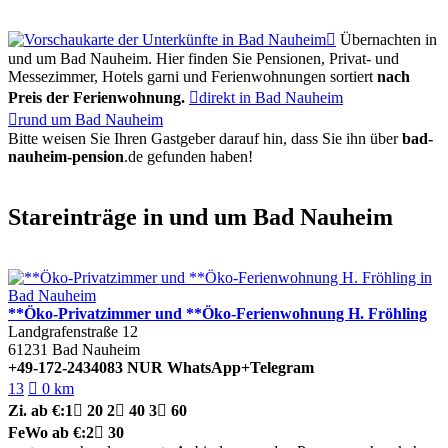

Übernachten in
und um Bad Nauheim. Hier finden Sie Pensionen, Privat- und
Messezimmer, Hotels garni und Ferienwohnungen sortiert
nach
Preis der Ferienwohnung.

direkt in Bad Nauheim

rund um Bad Nauheim
Bitte weisen Sie Ihren Gastgeber darauf hin, dass Sie ihn über
bad-
nauheim-pension
.de
gefunden haben!
Stareinträge in und um Bad Nauheim
**Öko-Privatzimmer und **Öko-Ferienwohnung H. Fröhling
Landgrafenstraße 12
61231
Bad Nauheim
+49-172-2434083 NUR WhatsApp+Telegram
13

0 km
Zi.
ab €:
1

20
2

40
3

60
FeWo
ab €:
2

30