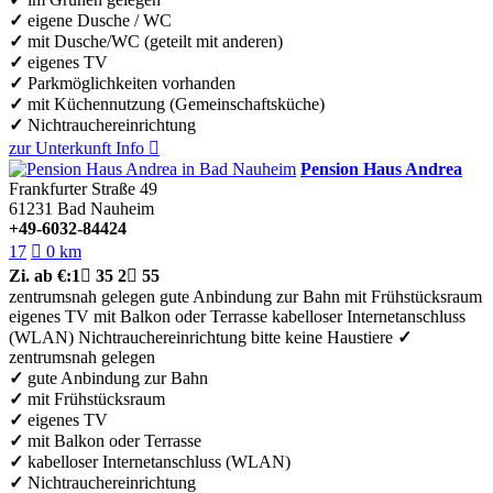
✓
eigene Dusche / WC
✓
mit Dusche/WC (geteilt mit anderen)
✓
eigenes TV
✓
Parkmöglichkeiten vorhanden
✓
mit Küchennutzung (Gemeinschaftsküche)
✓
Nichtrauchereinrichtung
zur Unterkunft
Info

Pension Haus Andrea
Frankfurter Straße 49
61231
Bad Nauheim
+49-6032-84424
17

0 km
Zi.
ab €:
1

35
2

55
zentrumsnah gelegen
gute Anbindung zur Bahn
mit Frühstücksraum
eigenes TV
mit Balkon oder Terrasse
kabelloser Internetanschluss
(WLAN)
Nichtrauchereinrichtung
bitte keine Haustiere
✓
zentrumsnah gelegen
✓
gute Anbindung zur Bahn
✓
mit Frühstücksraum
✓
eigenes TV
✓
mit Balkon oder Terrasse
✓
kabelloser Internetanschluss (WLAN)
✓
Nichtrauchereinrichtung