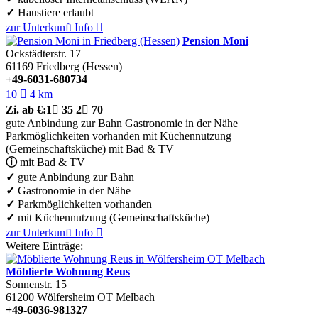
✓
Haustiere erlaubt
zur Unterkunft
Info

Pension Moni
Ockstädterstr. 17
61169
Friedberg (Hessen)
+49-6031-680734
10

4 km
Zi.
ab €:
1

35
2

70
gute Anbindung zur Bahn
Gastronomie in der Nähe
Parkmöglichkeiten vorhanden
mit Küchennutzung
(Gemeinschaftsküche)
mit Bad & TV
ⓘ
mit Bad & TV
✓
gute Anbindung zur Bahn
✓
Gastronomie in der Nähe
✓
Parkmöglichkeiten vorhanden
✓
mit Küchennutzung (Gemeinschaftsküche)
zur Unterkunft
Info

Weitere Einträge:
Möblierte Wohnung Reus
Sonnenstr. 15
61200
Wölfersheim OT Melbach
+49-6036-981327