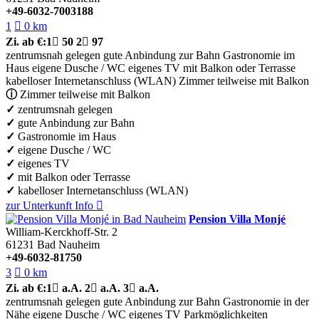
+49-6032-7003188
1

0 km
Zi.
ab €:
1

50
2

97
zentrumsnah gelegen
gute Anbindung zur Bahn
Gastronomie im
Haus
eigene Dusche / WC
eigenes TV
mit Balkon oder Terrasse
kabelloser Internetanschluss (WLAN)
Zimmer teilweise mit Balkon
ⓘ
Zimmer teilweise mit Balkon
✓
zentrumsnah gelegen
✓
gute Anbindung zur Bahn
✓
Gastronomie im Haus
✓
eigene Dusche / WC
✓
eigenes TV
✓
mit Balkon oder Terrasse
✓
kabelloser Internetanschluss (WLAN)
zur Unterkunft
Info

Pension Villa Monjé
William-Kerckhoff-Str. 2
61231
Bad Nauheim
+49-6032-81750
3

0 km
Zi.
ab €:
1

a.A.
2

a.A.
3

a.A.
zentrumsnah gelegen
gute Anbindung zur Bahn
Gastronomie in der
Nähe
eigene Dusche / WC
eigenes TV
Parkmöglichkeiten