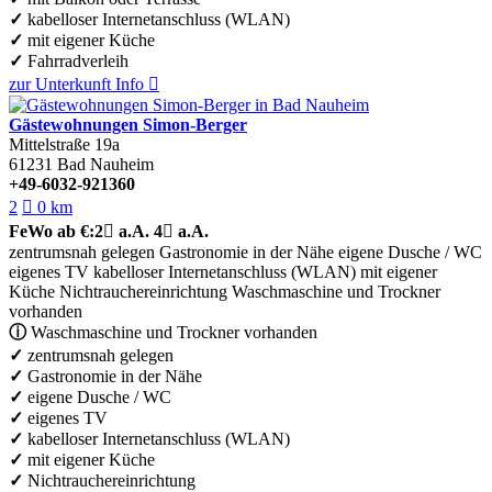
✓
kabelloser Internetanschluss (WLAN)
✓
mit eigener Küche
✓
Fahrradverleih
zur Unterkunft
Info

Gästewohnungen Simon-Berger
Mittelstraße 19a
61231
Bad Nauheim
+49-6032-921360
2

0 km
FeWo
ab €:
2

a.A.
4

a.A.
zentrumsnah gelegen
Gastronomie in der Nähe
eigene Dusche / WC
eigenes TV
kabelloser Internetanschluss (WLAN)
mit eigener
Küche
Nichtrauchereinrichtung
Waschmaschine und Trockner
vorhanden
ⓘ
Waschmaschine und Trockner vorhanden
✓
zentrumsnah gelegen
✓
Gastronomie in der Nähe
✓
eigene Dusche / WC
✓
eigenes TV
✓
kabelloser Internetanschluss (WLAN)
✓
mit eigener Küche
✓
Nichtrauchereinrichtung