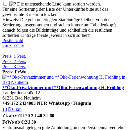
Die untenstehende Liste kann sortiert werden.
Für eine Sortierung der Liste der Unterkünfte bitte auf das
gewünschte Kriterium klicken.
Hinweis: Die gelb unterlegten Stareinträge bleiben von der
Sortierung ausgenommen und stehen immer am Tabellenkopf;
danach folgen die Bildeinträge und schließlich die restlichen
sortierten Einträge (beide jeweils in sich sortiert)!
Postleitzahl
km zur City
Preis: 1 Pers.
Preis: 2 Pers.
Preis: 3 Pers.
Preis: FeWo
**Öko-Privatzimmer und **Öko-Ferienwohnung H. Fröhling
Landgrafenstraße 12
61231
Bad Nauheim
+49-172-2434083 NUR WhatsApp+Telegram
13

0 km
Zi.
ab €:
1

20
2

40
3

60
FeWo
ab €:
2

30
zentrumsnah gelegen
gute Anbindung an den Personennahverkehr