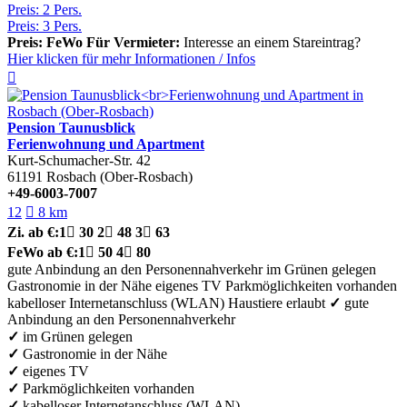
Preis: 2 Pers.
Preis: 3 Pers.
Preis: FeWo
Für Vermieter:
Interesse an einem Stareintrag?
Hier klicken für mehr
Informationen
/
Infos

Pension Taunusblick
Ferienwohnung und Apartment
Kurt-Schumacher-Str. 42
61191
Rosbach (Ober-Rosbach)
+49-6003-7007
12

8 km
Zi.
ab €:
1

30
2

48
3

63
FeWo
ab €:
1

50
4

80
gute Anbindung an den Personennahverkehr
im Grünen gelegen
Gastronomie in der Nähe
eigenes TV
Parkmöglichkeiten vorhanden
kabelloser Internetanschluss (WLAN)
Haustiere erlaubt
✓
gute
Anbindung an den Personennahverkehr
✓
im Grünen gelegen
✓
Gastronomie in der Nähe
✓
eigenes TV
✓
Parkmöglichkeiten vorhanden
✓
kabelloser Internetanschluss (WLAN)