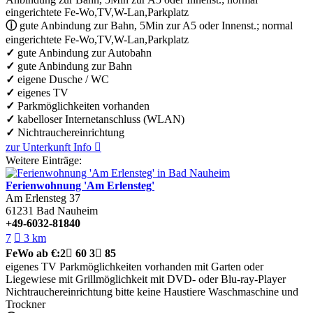
eingerichtete Fe-Wo,TV,W-Lan,Parkplatz
ⓘ
gute Anbindung zur Bahn, 5Min zur A5 oder Innenst.; normal
eingerichtete Fe-Wo,TV,W-Lan,Parkplatz
✓
gute Anbindung zur Autobahn
✓
gute Anbindung zur Bahn
✓
eigene Dusche / WC
✓
eigenes TV
✓
Parkmöglichkeiten vorhanden
✓
kabelloser Internetanschluss (WLAN)
✓
Nichtrauchereinrichtung
zur Unterkunft
Info

Weitere Einträge:
Ferienwohnung 'Am Erlensteg'
Am Erlensteg 37
61231
Bad Nauheim
+49-6032-81840
7

3 km
FeWo
ab €:
2

60
3

85
eigenes TV
Parkmöglichkeiten vorhanden
mit Garten oder
Liegewiese
mit Grillmöglichkeit
mit DVD- oder Blu-ray-Player
Nichtrauchereinrichtung
bitte keine Haustiere
Waschmaschine und
Trockner