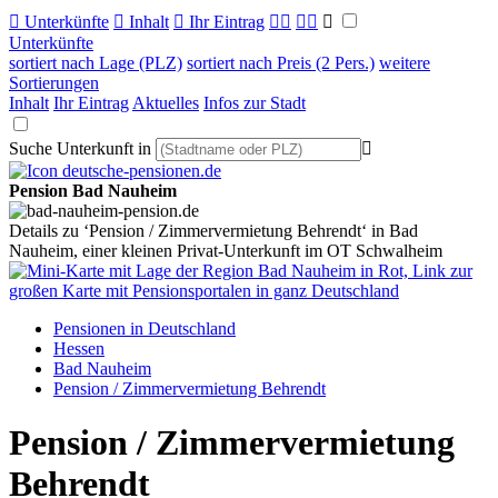

Unterkünfte

Inhalt

Ihr Eintrag



Unterkünfte
sortiert nach Lage (PLZ)
sortiert nach Preis (2 Pers.)
weitere
Sortierungen
Inhalt
Ihr Eintrag
Aktuelles
Infos zur Stadt
Suche Unterkunft in

Pension Bad Nauheim
Details zu ‘Pension / Zimmervermietung Behrendt‘ in Bad
Nauheim, einer kleinen Privat-Unterkunft im OT Schwalheim
Pensionen in Deutschland
Hessen
Bad Nauheim
Pension / Zimmervermietung Behrendt
Pension / Zimmervermietung
Behrendt