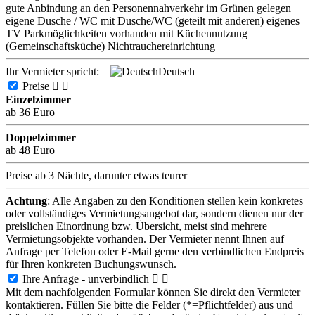
gute Anbindung an den Personennahverkehr
im Grünen gelegen
eigene Dusche / WC
mit Dusche/WC (geteilt mit anderen)
eigenes
TV
Parkmöglichkeiten vorhanden
mit Küchennutzung
(Gemeinschaftsküche)
Nichtrauchereinrichtung
Ihr Vermieter spricht:
Deutsch
Preise


Einzelzimmer
ab 36 Euro
Doppelzimmer
ab 48 Euro
Preise ab 3 Nächte, darunter etwas teurer
Achtung
: Alle Angaben zu den Konditionen stellen kein konkretes
oder vollständiges Vermietungsangebot dar, sondern dienen nur der
preislichen Einordnung bzw. Übersicht, meist sind mehrere
Vermietungsobjekte vorhanden. Der Vermieter nennt Ihnen auf
Anfrage per Telefon oder E-Mail gerne den verbindlichen Endpreis
für Ihren konkreten Buchungswunsch.
Ihre Anfrage - unverbindlich


Mit dem nachfolgenden Formular können Sie direkt den Vermieter
kontaktieren. Füllen Sie bitte die Felder (*=Pflichtfelder) aus und