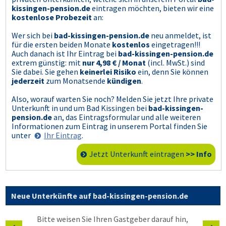
kissingen-pension.de
eintragen möchten, bieten wir eine
kostenlose Probezeit
an:
Wer sich bei
bad-kissingen-pension.de
neu anmeldet, ist
für die ersten beiden Monate
kostenlos
eingetragen!!!
Auch danach ist Ihr Eintrag bei
bad-kissingen-pension.de
extrem günstig: mit
nur 4,98 € / Monat
(incl. MwSt.) sind
Sie dabei. Sie gehen
keinerlei Risiko
ein, denn Sie können
jederzeit
zum Monatsende
kündigen
.
Also, worauf warten Sie noch? Melden Sie jetzt Ihre private
Unterkunft in und um Bad Kissingen bei
bad-kissingen-
pension.de
an, das Eintragsformular und alle weiteren
Informationen zum Eintrag in unserem Portal finden Sie
unter
Ihr Eintrag
.
Jetzt Unterkunft eintragen
>> Info
Neue Unterkünfte auf bad-kissingen-pension.de
Bitte weisen Sie Ihren Gastgeber darauf hin,