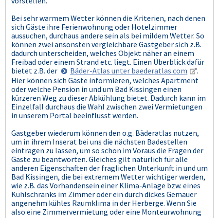
vorstellen.
Bei sehr warmem Wetter können die Kriterien, nach denen
sich Gäste ihre Ferienwohnung oder Hotelzimmer
aussuchen, durchaus andere sein als bei mildem Wetter. So
können zwei ansonsten vergleichbare Gastgeber sich z.B.
dadurch unterscheiden, welches Objekt näher an einem
Freibad oder einem Strand etc. liegt. Einen Überblick dafür
bietet z.B. der
Bäder-Atlas unter baederatlas.com
.
Hier können sich Gäste informieren, welches Apartment
oder welche Pension in und um Bad Kissingen einen
kürzeren Weg zu dieser Abkühlung bietet. Dadurch kann im
Einzelfall durchaus die Wahl zwischen zwei Vermietungen
in unserem Portal beeinflusst werden.
Gastgeber wiederum können den o.g. Bäderatlas nutzen,
um in ihrem Inserat bei uns die nächsten Badestellen
eintragen zu lassen, um so schon im Voraus die Fragen der
Gäste zu beantworten. Gleiches gilt natürlich für alle
anderen Eigenschaften der fraglichen Unterkunft in und um
Bad Kissingen, die bei extremem Wetter wichtiger werden,
wie z.B. das Vorhandensein einer Klima-Anlage bzw. eines
Kühlschranks im Zimmer oder ein durch dickes Gemäuer
angenehm kühles Raumklima in der Herberge. Wenn Sie
also eine Zimmervermietung oder eine Monteurwohnung