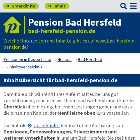

Unterkünfte
Inhalt


Pension Bad Hersfeld
Welche Unterseiten und Inhalte gibt es auf www.bad-hersfeld-
pension.de?
Pensionen in Deutschland
Hessen
Bad Hersfeld
Inhaltsverzeichnis
Inhaltsübersicht für bad-hersfeld-pension.de
Damit Sie sich während Ihres Aufenthaltes bei uns gut
zurechtfinden, möchten wir Ihnen nachstehend einen kurzen
Überblick
über die angebotenen Leistungen geben und dazu
die einzelnen Kapitel der
Menüleiste oben
kurz vorstellen:
Die Rubrik
Unterkünfte
beinhaltet die Auflistung von
Pensionen, Ferienwohnungen, Privatzimmern und
weiteren Unterkünften
in und um Bad Hersfeld. Sie stellt den