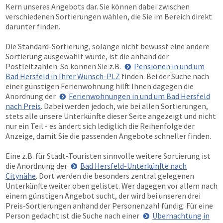
Kern unseres Angebots dar. Sie können dabei zwischen
verschiedenen Sortierungen wählen, die Sie im Bereich direkt
darunter finden.
Die Standard-Sortierung, solange nicht bewusst eine andere
Sortierung ausgewählt wurde, ist die anhand der
Postleitzahlen. So können Sie z.B.
Pensionen in und um
Bad Hersfeld in Ihrer Wunsch-PLZ
finden. Bei der Suche nach
einer günstigen Ferienwohnung hilft Ihnen dagegen die
Anordnung der
Ferienwohnungen in und um Bad Hersfeld
nach Preis
. Dabei werden jedoch, wie bei allen Sortierungen,
stets alle unsere Unterkünfte dieser Seite angezeigt und nicht
nur ein Teil - es ändert sich lediglich die Reihenfolge der
Anzeige, damit Sie die passenden Angebote schneller finden.
Eine z.B. für Stadt-Touristen sinnvolle weitere Sortierung ist
die Anordnung der
Bad Hersfeld-Unterkünfte nach
Citynähe
. Dort werden die besonders zentral gelegenen
Unterkünfte weiter oben gelistet. Wer dagegen vor allem nach
einem günstigen Angebot sucht, der wird bei unseren drei
Preis-Sortierungen anhand der Personenzahl fündig: Für eine
Person gedacht ist die Suche nach einer
Übernachtung in