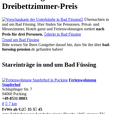
Dreibettzimmer-Preis

Übernachten in
und um Bad Füssing. Hier finden Sie Pensionen, Privat- und
Messezimmer, Hotels garni und Ferienwohnungen sortiert
nach
Preis für drei Personen.

direkt in Bad Füssing

rund um Bad Füssing
Bitte weisen Sie Ihren Gastgeber darauf hin, dass Sie ihn über
bad-
fuessing-pension
.de
gefunden haben!
Stareinträge in und um Bad Füssing
Ferienwohnung
Stapferhof
Schlupfinger Str. 7
94060
Pocking
+49-8531-8803
8

7 km
FeWo
ab €:
2

35
3

45