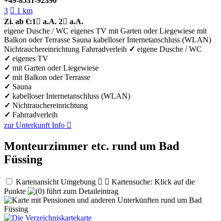
+49-8531-92390
3

1 km
Zi.
ab €:
1

a.A.
2

a.A.
eigene Dusche / WC
eigenes TV
mit Garten oder Liegewiese
mit
Balkon oder Terrasse
Sauna
kabelloser Internetanschluss (WLAN)
Nichtrauchereinrichtung
Fahrradverleih
✓
eigene Dusche / WC
✓
eigenes TV
✓
mit Garten oder Liegewiese
✓
mit Balkon oder Terrasse
✓
Sauna
✓
kabelloser Internetanschluss (WLAN)
✓
Nichtrauchereinrichtung
✓
Fahrradverleih
zur Unterkunft
Info

Monteurzimmer etc. rund um Bad
Füssing
Kartenansicht Umgebung


Kartensuche: Klick auf die
Punkte
führt zum Detaileintrag