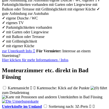
gute Anbindung zur Autobahn
eigene Dusche / WC
eigenes TV
Parkmöglichkeiten vorhanden
mit Garten oder Liegewiese
mit
Balkon oder Terrasse
mit Grillmöglichkeit
mit eigener Küche
✓
gute Anbindung zur Autobahn
✓
eigene Dusche / WC
✓
eigenes TV
✓
Parkmöglichkeiten vorhanden
✓
mit Garten oder Liegewiese
✓
mit Balkon oder Terrasse
✓
mit Grillmöglichkeit
✓
mit eigener Küche
zur Unterkunft
Info

Für Vermieter:
Interesse an einem
Stareintrag?
Hier klicken für mehr
Informationen
/
Infos
Monteurzimmer etc. direkt in Bad
Füssing
Kartenansicht


Kartensuche: Klick auf die Punkte
führt
zum Detaileintrag
Unterkünfte im Umland
Sortierung nach: 3Z-Preis

