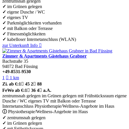
zentrumsnah gelegen
✓
im Grünen gelegen
✓
eigene Dusche / WC
✓
eigenes TV
✓
Parkmöglichkeiten vorhanden
✓
mit Balkon oder Terrasse
✓
Fitnessmöglichkeiten
✓
kabelloser Internetanschluss (WLAN)
zur Unterkunft
Info

Zimmer & Apartments Gästehaus Grabner
Bachstraße 35
94072
Bad Füssing
+49-8531-9530
1

1 km
Zi.
ab €:
1

45
2

88
FeWo
ab €:
1

36
4

a.A.
zentrumsnah gelegen
im Grünen gelegen
mit Frühstücksraum
eigene
Dusche / WC
eigenes TV
mit Balkon oder Terrasse
Internetanschluss
Physiotherapie/Wellness-Angebote im Haus
ⓘ
Physiotherapie/Wellness-Angebote im Haus
✓
zentrumsnah gelegen
✓
im Grünen gelegen
✓
mit Frühstücksraum