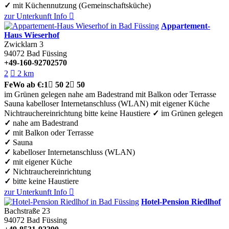
✓
mit Küchennutzung (Gemeinschaftsküche)
zur Unterkunft
Info

Appartement-
Haus Wieserhof
Zwicklarn 3
94072
Bad Füssing
+49-160-92702570
2

2 km
FeWo
ab €:
1

50
2

50
im Grünen gelegen
nahe am Badestrand
mit Balkon oder Terrasse
Sauna
kabelloser Internetanschluss (WLAN)
mit eigener Küche
Nichtrauchereinrichtung
bitte keine Haustiere
✓
im Grünen gelegen
✓
nahe am Badestrand
✓
mit Balkon oder Terrasse
✓
Sauna
✓
kabelloser Internetanschluss (WLAN)
✓
mit eigener Küche
✓
Nichtrauchereinrichtung
✓
bitte keine Haustiere
zur Unterkunft
Info

Hotel-Pension Riedlhof
Bachstraße 23
94072
Bad Füssing