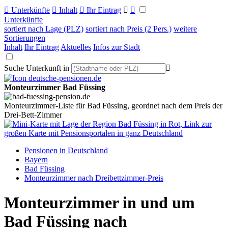

Unterkünfte

Inhalt

Ihr Eintrag


Unterkünfte
sortiert nach Lage (PLZ)
sortiert nach Preis (2 Pers.)
weitere
Sortierungen
Inhalt
Ihr Eintrag
Aktuelles
Infos zur Stadt
Suche Unterkunft in

Monteurzimmer Bad Füssing
Monteurzimmer-Liste für Bad Füssing, geordnet nach dem Preis der
Drei-Bett-Zimmer
Pensionen in Deutschland
Bayern
Bad Füssing
Monteurzimmer nach Dreibettzimmer-Preis
Monteurzimmer in und um
Bad Füssing nach