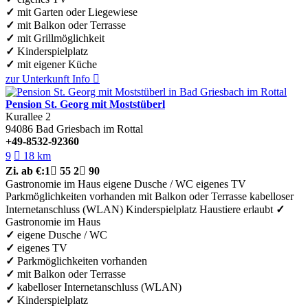
✓
mit Garten oder Liegewiese
✓
mit Balkon oder Terrasse
✓
mit Grillmöglichkeit
✓
Kinderspielplatz
✓
mit eigener Küche
zur Unterkunft
Info

Pension St. Georg mit Moststüberl
Kurallee 2
94086
Bad Griesbach im Rottal
+49-8532-92360
9

18 km
Zi.
ab €:
1

55
2

90
Gastronomie im Haus
eigene Dusche / WC
eigenes TV
Parkmöglichkeiten vorhanden
mit Balkon oder Terrasse
kabelloser
Internetanschluss (WLAN)
Kinderspielplatz
Haustiere erlaubt
✓
Gastronomie im Haus
✓
eigene Dusche / WC
✓
eigenes TV
✓
Parkmöglichkeiten vorhanden
✓
mit Balkon oder Terrasse
✓
kabelloser Internetanschluss (WLAN)
✓
Kinderspielplatz