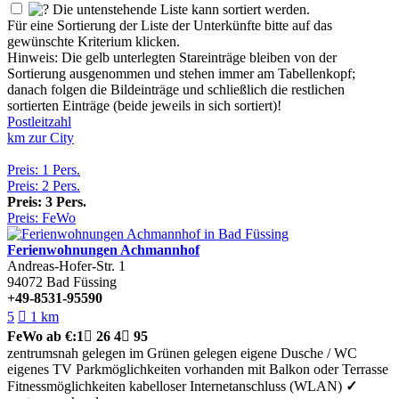
Die untenstehende Liste kann sortiert werden.
Für eine Sortierung der Liste der Unterkünfte bitte auf das
gewünschte Kriterium klicken.
Hinweis: Die gelb unterlegten Stareinträge bleiben von der
Sortierung ausgenommen und stehen immer am Tabellenkopf;
danach folgen die Bildeinträge und schließlich die restlichen
sortierten Einträge (beide jeweils in sich sortiert)!
Postleitzahl
km zur City
Preis: 1 Pers.
Preis: 2 Pers.
Preis: 3 Pers.
Preis: FeWo
Ferienwohnungen Achmannhof
Andreas-Hofer-Str. 1
94072
Bad Füssing
+49-8531-95590
5

1 km
FeWo
ab €:
1

26
4

95
zentrumsnah gelegen
im Grünen gelegen
eigene Dusche / WC
eigenes TV
Parkmöglichkeiten vorhanden
mit Balkon oder Terrasse
Fitnessmöglichkeiten
kabelloser Internetanschluss (WLAN)
✓