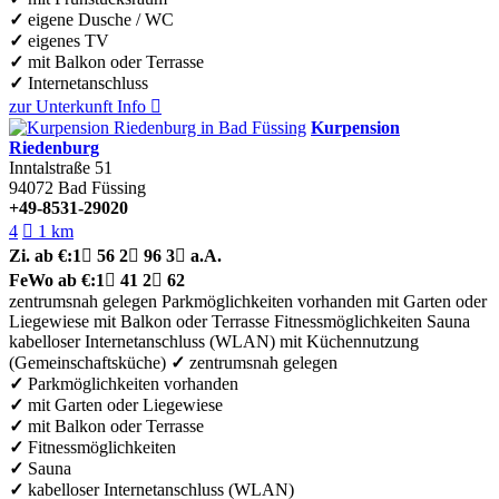
✓
eigene Dusche / WC
✓
eigenes TV
✓
mit Balkon oder Terrasse
✓
Internetanschluss
zur Unterkunft
Info

Kurpension
Riedenburg
Inntalstraße 51
94072
Bad Füssing
+49-8531-29020
4

1 km
Zi.
ab €:
1

56
2

96
3

a.A.
FeWo
ab €:
1

41
2

62
zentrumsnah gelegen
Parkmöglichkeiten vorhanden
mit Garten oder
Liegewiese
mit Balkon oder Terrasse
Fitnessmöglichkeiten
Sauna
kabelloser Internetanschluss (WLAN)
mit Küchennutzung
(Gemeinschaftsküche)
✓
zentrumsnah gelegen
✓
Parkmöglichkeiten vorhanden
✓
mit Garten oder Liegewiese
✓
mit Balkon oder Terrasse
✓
Fitnessmöglichkeiten
✓
Sauna
✓
kabelloser Internetanschluss (WLAN)