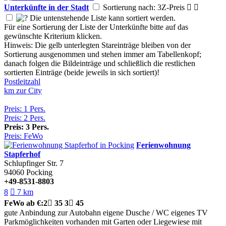
Unterkünfte in der Stadt
Sortierung nach: 3Z-Preis


Die untenstehende Liste kann sortiert werden.
Für eine Sortierung der Liste der Unterkünfte bitte auf das
gewünschte Kriterium klicken.
Hinweis: Die gelb unterlegten Stareinträge bleiben von der
Sortierung ausgenommen und stehen immer am Tabellenkopf;
danach folgen die Bildeinträge und schließlich die restlichen
sortierten Einträge (beide jeweils in sich sortiert)!
Postleitzahl
km zur City
Preis: 1 Pers.
Preis: 2 Pers.
Preis: 3 Pers.
Preis: FeWo
Ferienwohnung
Stapferhof
Schlupfinger Str. 7
94060
Pocking
+49-8531-8803
8

7 km
FeWo
ab €:
2

35
3

45
gute Anbindung zur Autobahn
eigene Dusche / WC
eigenes TV
Parkmöglichkeiten vorhanden
mit Garten oder Liegewiese
mit