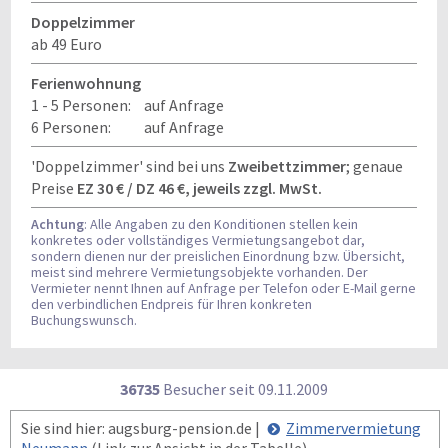
Doppelzimmer
ab 49 Euro
Ferienwohnung
1 - 5 Personen:
auf Anfrage
6 Personen:
auf Anfrage
'Doppelzimmer' sind bei uns
Zweibettzimmer
; genaue
Preise
EZ 30 € / DZ 46 €, jeweils zzgl. MwSt.
Achtung
: Alle Angaben zu den Konditionen stellen kein
konkretes oder vollständiges Vermietungsangebot dar,
sondern dienen nur der preislichen Einordnung bzw. Übersicht,
meist sind mehrere Vermietungsobjekte vorhanden. Der
Vermieter nennt Ihnen auf Anfrage per Telefon oder E-Mail gerne
den verbindlichen Endpreis für Ihren konkreten
Buchungswunsch.
36735
Besucher seit
0
9.1
1.2
0
0
9
Sie sind hier: augsburg-pension.de |
Zimmervermietung