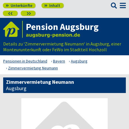

Unterkünfte
Inhalt




Pension Augsburg
Details zu ‘Zimmervermietung Neumann‘ in Augsburg, einer
Monteurunterkunft oder FeWo im Stadtteil Hochzoll
Pensionen in Deutschland
Bayern
Augsburg
Zimmervermietung Neumann
Zimmervermietung Neumann
Augsburg