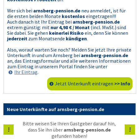
Wer sich bei
arnsberg-pension.de
neu anmeldet, ist für
die ersten beiden Monate
kostenlos
eingetragen!!!
Auch danach ist Ihr Eintrag bei
arnsberg-pension.de
extrem günstig: mit
nur 4,98 € / Monat
(incl. MwSt.) sind
Sie dabei. Sie gehen
keinerlei Risiko
ein, denn Sie können
jederzeit
zum Monatsende
kündigen
.
Also, worauf warten Sie noch? Melden Sie jetzt Ihre private
Unterkunft in und um Arnsberg bei
arnsberg-pension.de
an, das Eintragsformular und alle weiteren Informationen
zum Eintrag in unserem Portal finden Sie unter
Ihr Eintrag
.
Jetzt Unterkunft eintragen
>> Info
Neue Unterkünfte auf arnsberg-pension.de
Bitte weisen Sie Ihren Gastgeber darauf hin,
!
!
dass Sie ihn über
arnsberg-pension.de
gefunden haben!