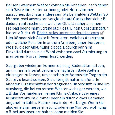
Bei sehr warmem Wetter können die Kriterien, nach denen
sich Gäste ihre Ferienwohnung oder Hotelzimmer
aussuchen, durchaus andere sein als bei mildem Wetter. So
können zwei ansonsten vergleichbare Gastgeber sich z.B.
dadurch unterscheiden, welches Objekt näher an einem
Freibad oder einem Strand etc. liegt. Einen Überblick dafür
bietet z.B. der
Bäder-Atlas unter baederatlas.com
.
Hier können sich Gäste informieren, welches Apartment
oder welche Pension in und um Arnsberg einen kürzeren
Weg zu dieser Abkühlung bietet. Dadurch kann im
Einzelfall durchaus die Wahl zwischen zwei Vermietungen
in unserem Portal beeinflusst werden.
Gastgeber wiederum können den o.g. Bäderatlas nutzen,
um in ihrem Inserat bei uns die nächsten Badestellen
eintragen zu lassen, um so schon im Voraus die Fragen der
Gäste zu beantworten. Gleiches gilt natürlich für alle
anderen Eigenschaften der fraglichen Unterkunft in und um
Arnsberg, die bei extremem Wetter wichtiger werden, wie
z.B. das Vorhandensein einer Klima-Anlage bzw. eines
Kühlschranks im Zimmer oder ein durch dickes Gemäuer
angenehm kühles Raumklima in der Herberge. Wenn Sie
also eine Zimmervermietung oder eine Monteurwohnung
o.ä. bei uns inseriert haben, dann melden Sie