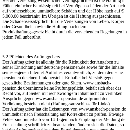
Bei der Verletzung wesentlicher Vertragspflichten ist die Haftung in
Fällen einfacher Fahrlässigkeit bei Vermögensschäden der Art nach
auf vorhersehbare, unmittelbare Schäden und der Höhe nach auf €
5.000,00 beschränkt. Im Übrigen ist die Haftung ausgeschlossen.
Die Schadensersatzpflicht für die Verletzungen von Leben, Körper
oder Gesundheit sowie die Haftung nach dem
Produkthaftungsgesetz bleibt durch die vorstehenden Regelungen in
jedem Fall unberührt.
5.2 Pflichten des Auftraggebers
Der Auftraggeber ist alleinig für die Richtigkeit der Angaben zu
seiner Einrichtung auf
deutsche-pensionen.de
sowie für die Inhalte
seines eigenen Internet-Auftrittes verantwortlich, zu dem
deutsche-
pensionen.de
einen Link herstellt. Er haftet bei Verstoß gegen
gesetzliche Bestimmungen oder gute Sitten.
www.ansbach-
pension.de
übernimmt keine Prüfungspflicht, behält sich aber das
Recht vor, auf Seiten mit rechtswidrigem Inhalt nicht zu verlinken.
Ansprüche gegen
www.ansbach-pension.de
aufgrund der
Verlinkung bestehen nicht (Haftungssausschluss für Links).
Der Auftraggeber hat die Leistungen von
www.ansbach-pension.de
unmittelbar nach Freischaltung auf Korrektheit zu prüfen. Etwaige
Fehler sind innerhalb von 14 Tagen nach Empfang der Meldung der
Freischaltung schriftlich zu beanstanden; ändern sich die Daten, so
hat der Auftraggeber diese dem Portal
deutsche-pensionen.de