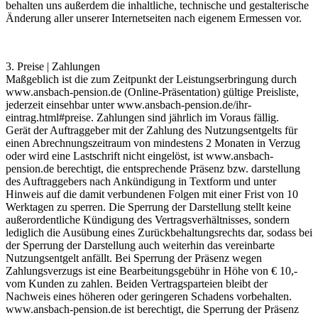
behalten uns außerdem die inhaltliche, technische und gestalterische
Änderung aller unserer Internetseiten nach eigenem Ermessen vor.
3. Preise | Zahlungen
Maßgeblich ist die zum Zeitpunkt der Leistungserbringung durch
www.ansbach-pension.de
(Online-Präsentation) gültige Preisliste,
jederzeit einsehbar unter
www.ansbach-pension.de
/ihr-
eintrag.html#preise. Zahlungen sind jährlich im Voraus fällig.
Gerät der Auftraggeber mit der Zahlung des Nutzungsentgelts für
einen Abrechnungszeitraum von mindestens 2 Monaten in Verzug
oder wird eine Lastschrift nicht eingelöst, ist
www.ansbach-
pension.de
berechtigt, die entsprechende Präsenz bzw. darstellung
des Auftraggebers nach Ankündigung in Textform und unter
Hinweis auf die damit verbundenen Folgen mit einer Frist von 10
Werktagen zu sperren. Die Sperrung der Darstellung stellt keine
außerordentliche Kündigung des Vertragsverhältnisses, sondern
lediglich die Ausübung eines Zurückbehaltungsrechts dar, sodass bei
der Sperrung der Darstellung auch weiterhin das vereinbarte
Nutzungsentgelt anfällt. Bei Sperrung der Präsenz wegen
Zahlungsverzugs ist eine Bearbeitungsgebühr in Höhe von € 10,-
vom Kunden zu zahlen. Beiden Vertragsparteien bleibt der
Nachweis eines höheren oder geringeren Schadens vorbehalten.
www.ansbach-pension.de
ist berechtigt, die Sperrung der Präsenz