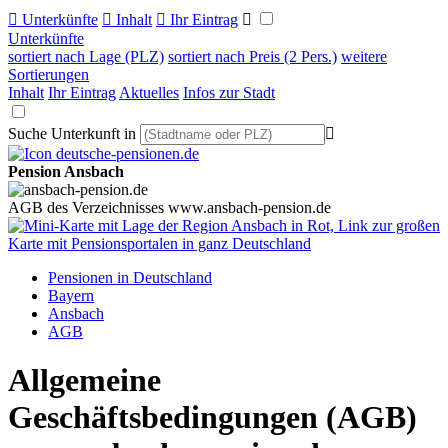

Unterkünfte

Inhalt

Ihr Eintrag

Unterkünfte
sortiert nach Lage (PLZ)
sortiert nach Preis (2 Pers.)
weitere
Sortierungen
Inhalt
Ihr Eintrag
Aktuelles
Infos zur Stadt
Suche Unterkunft in

Pension Ansbach
AGB des Verzeichnisses www.ansbach-pension.de
Pensionen in Deutschland
Bayern
Ansbach
AGB
Allgemeine
Geschäftsbedingungen (AGB)