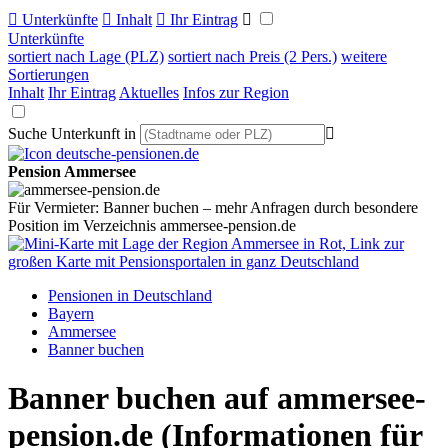

Unterkünfte

Inhalt

Ihr Eintrag

Unterkünfte
sortiert nach Lage (PLZ)
sortiert nach Preis (2 Pers.)
weitere
Sortierungen
Inhalt
Ihr Eintrag
Aktuelles
Infos zur Region
Suche Unterkunft in

Pension Ammersee
Für Vermieter: Banner buchen – mehr Anfragen durch besondere
Position im Verzeichnis ammersee-pension.de
Pensionen in Deutschland
Bayern
Ammersee
Banner buchen
Banner buchen auf ammersee-
pension.de
(Informationen für