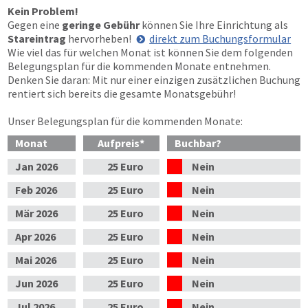
Kein Problem!
Gegen eine
geringe Gebühr
können Sie Ihre Einrichtung als
Stareintrag
hervorheben!
direkt zum Buchungsformular
Wie viel das für welchen Monat ist können Sie dem folgenden
Belegungsplan für die kommenden Monate entnehmen.
Denken Sie daran: Mit nur einer einzigen zusätzlichen Buchung
rentiert sich bereits die gesamte Monatsgebühr!
Unser Belegungsplan für die kommenden Monate:
Monat
Aufpreis
*
Buchbar?
Jan
2026
25 Euro
Nein
Feb
2026
25 Euro
Nein
Mär
2026
25 Euro
Nein
Apr
2026
25 Euro
Nein
Mai
2026
25 Euro
Nein
Jun
2026
25 Euro
Nein
Jul
2026
25 Euro
Nein