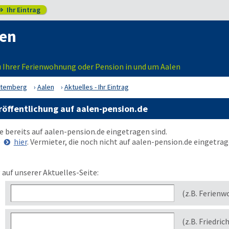
Ihr Eintrag

len
u Ihrer Ferienwohnung oder Pension in und um Aalen
ttemberg
Aalen
Aktuelles - Ihr Eintrag
röffentlichung auf aalen-pension.de
ie bereits auf
aalen-pension.de
eingetragen sind.
e
hier
. Vermieter, die noch nicht auf
aalen-pension.de
eingetrage
 auf unserer Aktuelles-Seite:
(z.B. Ferienw
(z.B. Friedric