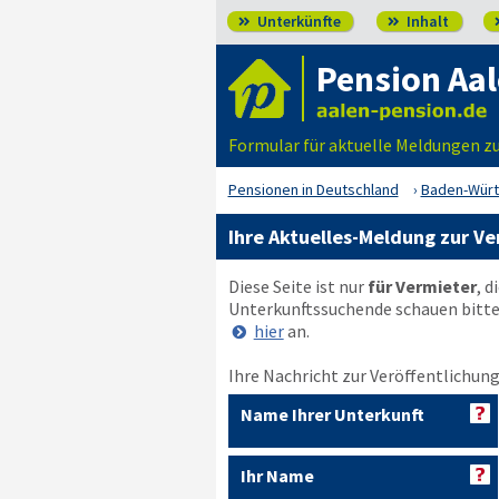
Unterkünfte
Inhalt


Pension Aa
Formular für aktuelle Meldungen z
Pensionen in Deutschland
Baden-Wür
Ihre Aktuelles-Meldung zur Ve
Diese Seite ist nur
für Vermieter
, d
Unterkunftssuchende schauen bitt
hier
an.
Ihre Nachricht zur Veröffentlichung
Name Ihrer Unterkunft
Ihr Name