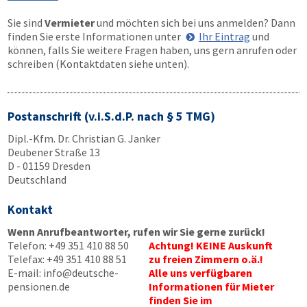
Sie sind
Vermieter
und möchten sich bei uns anmelden? Dann
finden Sie erste Informationen unter
Ihr Eintrag
und
können, falls Sie weitere Fragen haben, uns gern anrufen oder
schreiben (Kontaktdaten siehe unten).
Postanschrift (v.i.S.d.P. nach § 5 TMG)
Dipl.-Kfm. Dr. Christian G. Janker
Deubener Straße 13
D - 01159 Dresden
Deutschland
Kontakt
Wenn Anrufbeantworter, rufen wir Sie gerne zurück!
Telefon:
+49 351 410 88 50
Achtung! KEINE Auskunft
Telefax:
+49 351 410 88 51
zu freien Zimmern o.ä.!
E-mail:
info@deutsche-
Alle uns verfügbaren
pensionen.de
Informationen für Mieter
finden Sie im