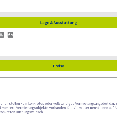
Lage & Ausstattung
Preise
tionen stellen kein konkretes oder vollständiges Vermietungsangebot dar, 
nd mehrere Vermietungsobjekte vorhanden. Der Vermieter nennt Ihnen auf A
n konkreten Buchungswunsch.