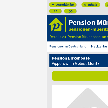
Unterkünfte
Inhalt




Pension Mü
Details zu ‘Pension Birkenoase‘ an
Pensionen in Deutschland
Mecklenbu
Pension Birkenoase
Vipperow im Gebiet Müritz