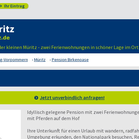
Ihr Eintrag

ritz
 der kleinen Müritz - zwei Ferienwohnungen in schöner Lage im Or
rg-Vorpommern
Müritz
Pension Birkenoase
Jetzt unverbindlich anfragen!
Idyllisch gelegene Pension mit zwei Ferienwohnunge
mit Pferden auf dem Hof
Ihre Unterkunft für einen Urlaub mit wandern, radfahr
Umgebung erkunden, den Nationalpark besuchen, Reit