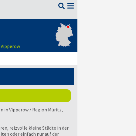

t Vipperow
n in Vipperow / Region Müritz,
en, reizvolle kleine Städte in der
en oder einfach nur auf der