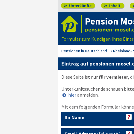
Unterkünfte
Inhalt


Pension Mo
Formular zum Kündigen Ihres Eint
Pensionen in Deutschland
Rheinland-P
Eintrag auf pensionen-mosel.
Diese Seite ist nur
für Vermieter
, d
Unterkunftssuchende schauen bitt
hier
anmelden.
Mit dem folgenden Formular können
Ihr Name
Email-Adresse
(falls vorh.)