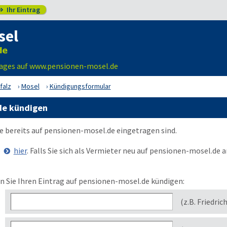
Ihr Eintrag

sel
rages auf www.pensionen-mosel.de
falz
Mosel
Kündigungsformular
de kündigen
ie bereits auf
pensionen-mosel.de
eingetragen sind.
e
hier
. Falls Sie sich als Vermieter neu auf
pensionen-mosel.de
a
 Sie Ihren Eintrag auf pensionen-mosel.de kündigen:
(z.B. Friedric