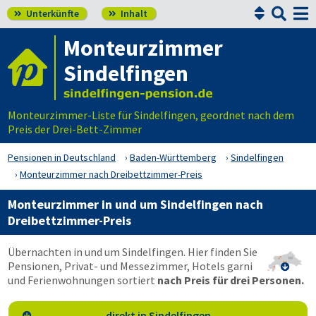


Unterkünfte
Inhalt


Monteurzimmer
Sindelfingen
Monteurzimmer-Liste für Sindelfingen, geordnet nach dem
Preis der Drei-Bett-Zimmer
Pensionen in Deutschland
Baden-Württemberg
Sindelfingen
Monteurzimmer nach Dreibettzimmer-Preis
Monteurzimmer in und um Sindelfingen nach
Dreibettzimmer-Preis
Übernachten in und um Sindelfingen. Hier finden Sie
Pensionen, Privat- und Messezimmer, Hotels garni

und Ferienwohnungen sortiert
nach Preis für drei Personen.
direkt in Sindelfingen
