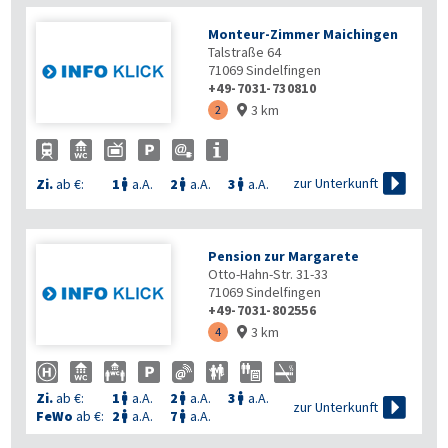
Monteur-Zimmer Maichingen
Talstraße 64
71069
Sindelfingen
+49-7031-730810
3 km
2


zur Unterkunft
Zi.
ab €:
1
a.A.
2
a.A.
3
a.A.



Pension zur Margarete
Otto-Hahn-Str. 31-33
71069
Sindelfingen
+49-7031-802556
3 km
4

Zi.
ab €:
1
a.A.
2
a.A.
3
a.A.




zur Unterkunft
FeWo
ab €:
2
a.A.
7
a.A.

