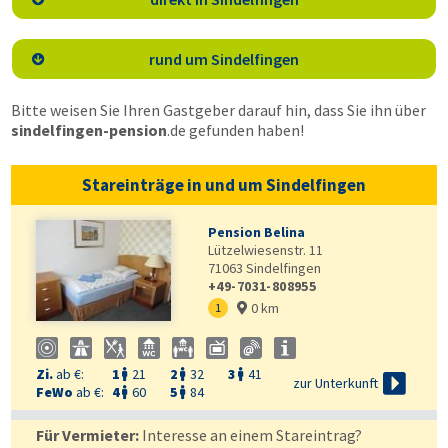
rund um Sindelfingen

Bitte weisen Sie Ihren Gastgeber darauf hin, dass Sie ihn über
sindelfingen-pension
.de
gefunden haben!
Stareinträge in und um Sindelfingen
Pension Belina
Lützelwiesenstr. 11
71063
Sindelfingen
+49-7031-808955
0 km
1

Zi.
ab €:
1
21
2
32
3
41




zur Unterkunft
FeWo
ab €:
4
60
5
84


Für Vermieter:
Interesse an einem Stareintrag?