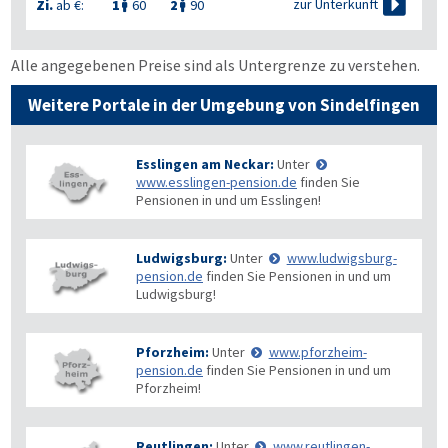

zur Unterkunft
Zi.
ab €:
1
60
2
90


Alle angegebenen Preise sind als Untergrenze zu verstehen.
Weitere Portale in der Umgebung von Sindelfingen
Esslingen am Neckar:
Unter
www.esslingen-pension.de
finden Sie
Pensionen in und um Esslingen!
Ludwigsburg:
Unter
www.ludwigsburg-
pension.de
finden Sie Pensionen in und um
Ludwigsburg!
Pforzheim:
Unter
www.pforzheim-
pension.de
finden Sie Pensionen in und um
Pforzheim!
Reutlingen:
Unter
www.reutlingen-