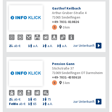
Gasthof Keilbach
Arthur-Gruber-Straße 4
71065
Sindelfingen
+49-7031-810826
0 km
5


zur Unterkunft
Zi.
ab €:
1
a.A.
2
a.A.
3
a.A.



Pension Gann
Stichstraße 37
71069
Sindelfingen OT Darmsheim
+49-7031-4393610
5 km
6

Zi.
ab €:
1
45
2
75



zur Unterkunft
FeWo
ab €:
1
65
2
a.A.

