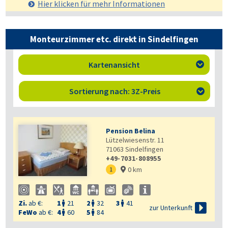
Hier klicken für mehr
Informationen
Monteurzimmer etc. direkt in Sindelfingen
Kartenansicht

Sortierung nach: 3Z-Preis

Pension Belina
Lützelwiesenstr. 11
71063
Sindelfingen
+49-7031-808955
0 km
1

Zi.
ab €:
1
21
2
32
3
41




zur Unterkunft
FeWo
ab €:
4
60
5
84

