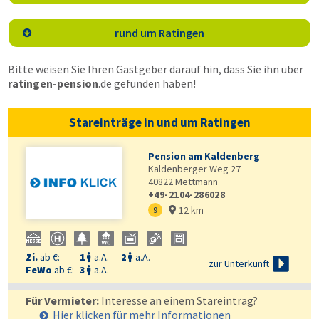
rund um Ratingen

Bitte weisen Sie Ihren Gastgeber darauf hin, dass Sie ihn über
ratingen-pension
.de
gefunden haben!
Stareinträge in und um Ratingen
Pension am Kaldenberg
Kaldenberger Weg 27
40822
Mettmann
+49-2104-286028
12 km
9

Zi.
ab €:
1
a.A.
2
a.A.



zur Unterkunft
FeWo
ab €:
3
a.A.

Für Vermieter:
Interesse an einem Stareintrag?
Hier klicken für mehr
Informationen