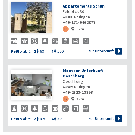
Appartements Schuh
Feldblick 30
40880
Ratingen
+49-171-9462877
2 km
18


zur Unterkunft
FeWo
ab €:
2
60
4
120


Monteur-Unterkunft
Oeschberg
Oeschberg
40885
Ratingen
+49-2323-13353

9 km
10


zur Unterkunft
FeWo
ab €:
2
a.A.
4
a.A.

