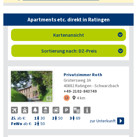
Apartments etc. direkt in Ratingen
Kartenansicht

Sortierung nach: DZ-Preis

Privatzimmer Roth
Grütersweg 3A
40882
Ratingen - Schwarzbach
+49-2102-843749
4 km

13

Zi.
ab €:
1
30
2
50
3
69




zur Unterkunft
FeWo
ab €:
2
50
