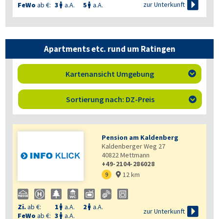

zur Unterkunft
FeWo
ab €:
3
a.A.
5
a.A.


Apartments etc. rund um Ratingen
Kartenansicht Umgebung

Sortierung nach: DZ-Preis

Pension am Kaldenberg
Kaldenberger Weg 27
40822
Mettmann
+49-2104-286028
12 km
9

Zi.
ab €:
1
a.A.
2
a.A.



zur Unterkunft
FeWo
ab €:
3
a.A.
