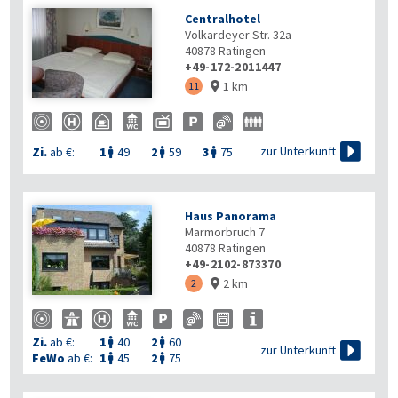
Centralhotel
Volkardeyer Str. 32a
40878
Ratingen
+49-172-2011447
1 km
11


zur Unterkunft
Zi.
ab €:
1
49
2
59
3
75



Haus Panorama
Marmorbruch 7
40878
Ratingen
+49-2102-873370
2 km
2

Zi.
ab €:
1
40
2
60



zur Unterkunft
FeWo
ab €:
1
45
2
75

