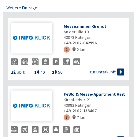
Weitere Einträge:
Messezimmer Gründl
An der Lilie 10
40878
Ratingen
+49-2102-842996
2 km
1


zur Unterkunft
Zi.
ab €:
1
40
2
50


FeWo & Messe-Apartment Veit
Kirchfeldstr. 21
40882
Ratingen
+49-2102-133407
7 km
7
