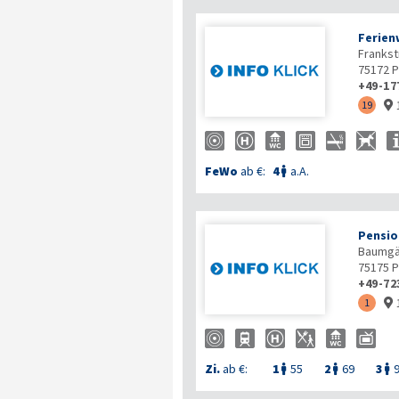
Ferien
Frankst
75172
P
+49-17
19

FeWo
ab €:
4
a.A.

Pensio
Baumgär
75175
P
+49-72
1

Zi.
ab €:
1
55
2
69
3


