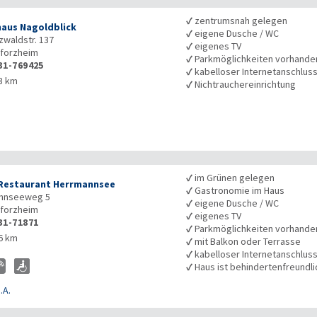
✓
zentrumsnah gelegen
aus Nagoldblick
✓
eigene Dusche / WC
waldstr. 137
✓
eigenes TV
forzheim
✓
Parkmöglichkeiten vorhande
31-769425
✓
kabelloser Internetanschlus
3 km
✓
Nichtrauchereinrichtung
✓
im Grünen gelegen
Restaurant Herrmannsee
✓
Gastronomie im Haus
nnseeweg 5
✓
eigene Dusche / WC
forzheim
✓
eigenes TV
31-71871
✓
Parkmöglichkeiten vorhande
6 km
✓
mit Balkon oder Terrasse
✓
kabelloser Internetanschlus
✓
Haus ist behindertenfreundli
.A.