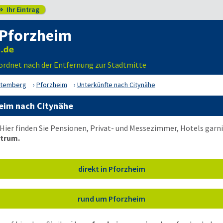
Ihr Eintrag

 Pforzheim
ordnet nach der Entfernung zur Stadtmitte
ttemberg
Pforzheim
Unterkünfte nach Citynähe
eim nach Citynähe
Hier finden Sie Pensionen, Privat- und Messezimmer, Hotels gar
trum.
direkt in Pforzheim
rund um Pforzheim