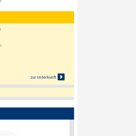
!
n
n

zur Unterkunft