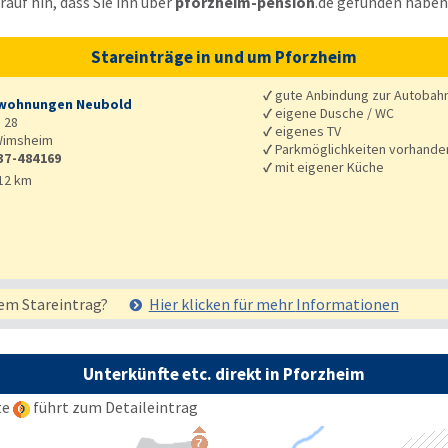
auf hin, dass Sie ihn über
pforzheim-pension
.de
gefunden haben
Stareinträge in und um Pforzheim
✓
gute Anbindung zur Autobah
wohnungen Neubold
✓
eigene Dusche / WC
 28
✓
eigenes TV
imsheim
✓
Parkmöglichkeiten vorhande
37-484169
✓
mit eigener Küche
12 km
em Stareintrag?
Hier klicken für mehr
Informationen
Unterkünfte etc. direkt in Pforzheim
te
führt zum Detaileintrag