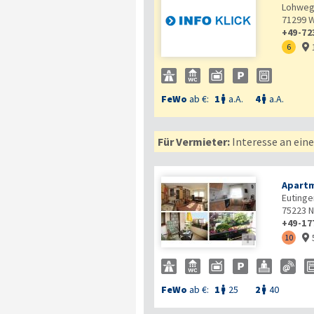
Lohweg
71299
W
+49-72
6

FeWo
ab €:
1
a.A.
4
a.A.


Für Vermieter:
Interesse an ein
Apartm
Eutinger
75223
N
+49-17

10

FeWo
ab €:
1
25
2
40

