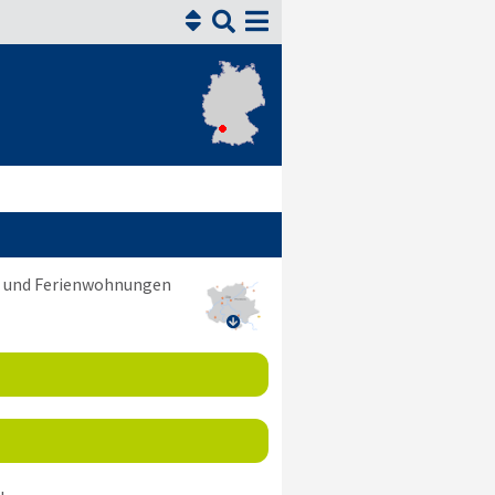


ni und Ferienwohnungen
