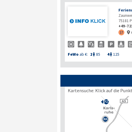
Ferie
Zaunwe
75181
P
+49-72
17

FeWo
ab €:
2
85
4
125


Kartensuche: Klick auf die Punk