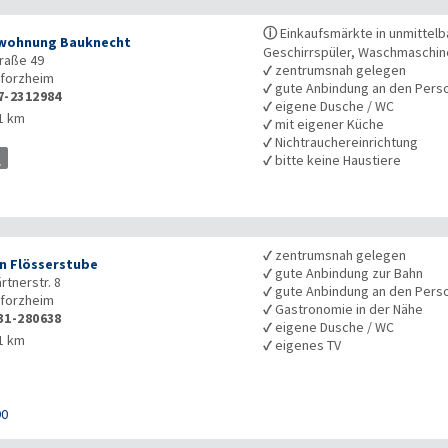
ⓘ
Einkaufsmärkte in unmittelb
wohnung Bauknecht
Geschirrspüler, Waschmaschin
raße 49
✓
zentrumsnah gelegen
forzheim
✓
gute Anbindung an den Pers
7-2312984
✓
eigene Dusche / WC
1 km
✓
mit eigener Küche
✓
Nichtrauchereinrichtung
✓
bitte keine Haustiere
✓
zentrumsnah gelegen
n Flösserstube
✓
gute Anbindung zur Bahn
tnerstr. 8
✓
gute Anbindung an den Pers
forzheim
✓
Gastronomie in der Nähe
31-280638
✓
eigene Dusche / WC
1 km
✓
eigenes TV
90