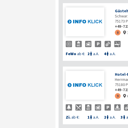
Gästeh
Schwarz
75173
P
+49-72
8

FeWo
ab €:
2
a.A.
4
a.A.


Hotel-
Herrma
75180
P
+49-72
9

Zi.
ab €:
1
a.A.
2
a.A.
3
a


