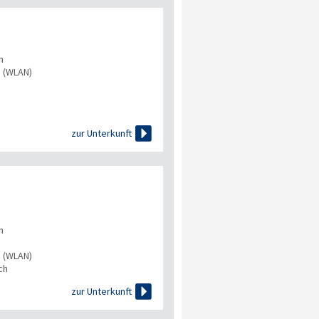
n
s (WLAN)

zur Unterkunft
n
s (WLAN)
ch

zur Unterkunft