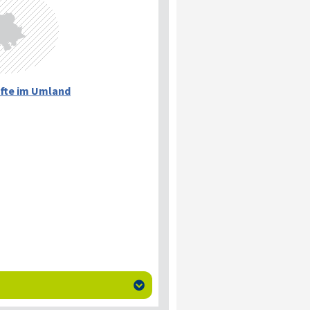
fte im Umland
