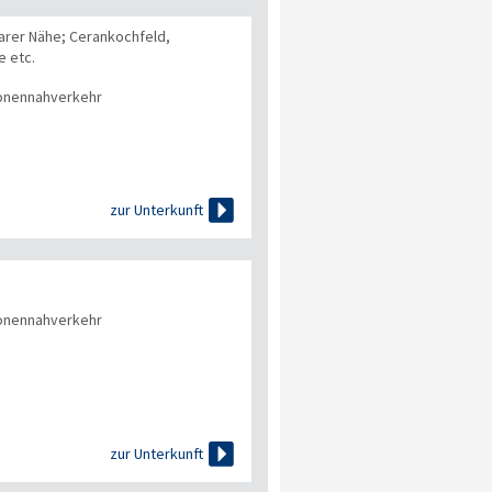
arer Nähe; Cerankochfeld,
e etc.
onennahverkehr

zur Unterkunft
onennahverkehr

zur Unterkunft