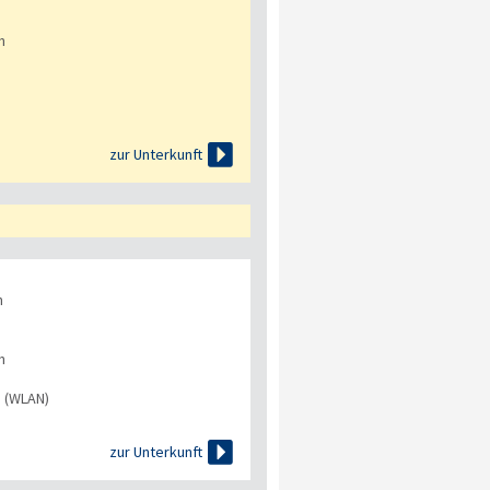
n

zur Unterkunft
n
n
s (WLAN)

zur Unterkunft