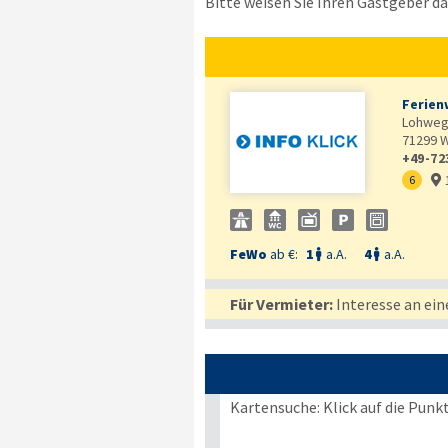
Bitte weisen Sie Ihren Gastgeber dar
Ferien
Lohweg
71299
W
+49-72
6

FeWo
ab €:
1
a.A.
4
a.A.


Für Vermieter:
Interesse an ein
Kartensuche: Klick auf die Punk