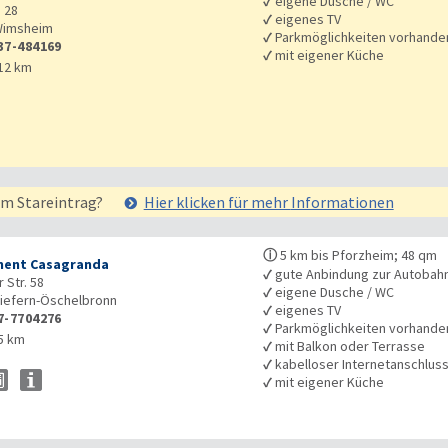
✓
eigene Dusche / WC
 28
✓
eigenes TV
imsheim
✓
Parkmöglichkeiten vorhande
37-484169
✓
mit eigener Küche
12 km
em Stareintrag?
Hier klicken für mehr
Informationen
ⓘ
5 km bis Pforzheim; 48 qm
ent Casagranda
✓
gute Anbindung zur Autobah
 Str. 58
✓
eigene Dusche / WC
iefern-Öschelbronn
✓
eigenes TV
7-7704276
✓
Parkmöglichkeiten vorhande
5 km
✓
mit Balkon oder Terrasse
✓
kabelloser Internetanschlus
✓
mit eigener Küche