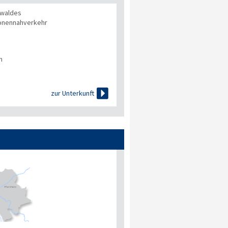
waldes
onennahverkehr
n

zur Unterkunft