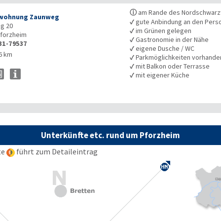
ⓘ
am Rande des Nordschwarz
nwohnung Zaunweg
✓
gute Anbindung an den Pers
g 20
✓
im Grünen gelegen
forzheim
✓
Gastronomie in der Nähe
31-79537
✓
eigene Dusche / WC
6 km
✓
Parkmöglichkeiten vorhande
✓
mit Balkon oder Terrasse
✓
mit eigener Küche
Unterkünfte etc. rund um Pforzheim
te
führt zum Detaileintrag