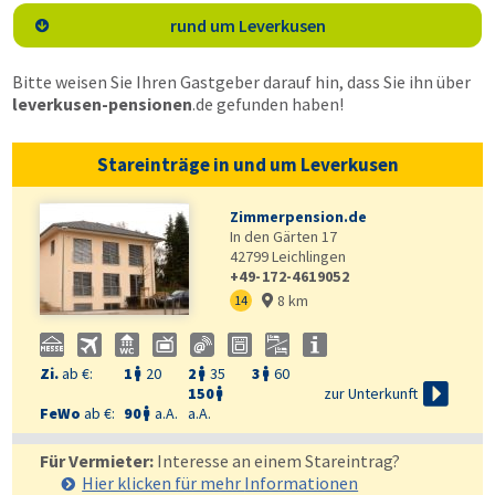
rund um Leverkusen

Bitte weisen Sie Ihren Gastgeber darauf hin, dass Sie ihn über
leverkusen-pensionen
.de
gefunden haben!
Stareinträge in und um Leverkusen
Zimmerpension.de
In den Gärten 17
42799
Leichlingen
+49-172-4619052
8 km
14

Zi.
ab €:
1
20
2
35
3
60




zur Unterkunft
150

FeWo
ab €:
90
a.A.
a.A.

Für Vermieter:
Interesse an einem Stareintrag?
Hier klicken für mehr
Informationen