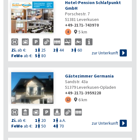
Hotel-Pension Schlafpunkt
GmbH
Porschestr. 7
51381
Leverkusen
+49-2171-743970
5 km
4

Zi.
ab €:
1
25
2
44
3
60




zur Unterkunft
FeWo
ab €:
5
80

Gästezimmer Germania
Sandstr. 43a
51379
Leverkusen-Opladen
+49-2171-3959228
6 km

12

Zi.
ab €:
1
20
3
a.A.



zur Unterkunft
FeWo
ab €:
2
50
4
70

