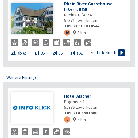
Rhein River Guesthouse
Intern. B&B
Rheinstraße 54
51371
Leverkusen
+49-2173-1014542

8 km
16


zur Unterkunft
Zi.
ab €:
1
35
2
55
3
a.A.



Weitere Einträge:
Hotel Alscher
Bogenstr. 1
51375
Leverkusen
+49-214-8501880
4 km
1
