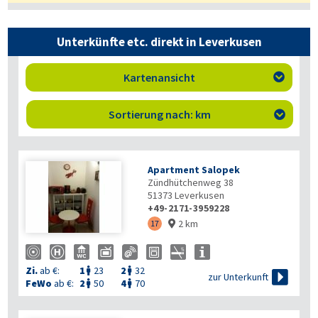
Unterkünfte etc. direkt in Leverkusen
Kartenansicht

Sortierung nach: km

Apartment Salopek
Zündhütchenweg 38
51373
Leverkusen
+49-2171-3959228
2 km
17

Zi.
ab €:
1
23
2
32



zur Unterkunft
FeWo
ab €:
2
50
4
70

