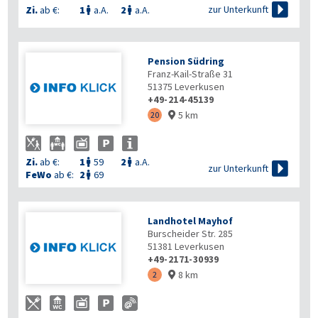

zur Unterkunft
Zi.
ab €:
1
a.A.
2
a.A.


Pension Südring
Franz-Kail-Straße 31
51375
Leverkusen
+49-214-45139
5 km
20

Zi.
ab €:
1
59
2
a.A.



zur Unterkunft
FeWo
ab €:
2
69

Landhotel Mayhof
Burscheider Str. 285
51381
Leverkusen
+49-2171-30939
8 km
2
