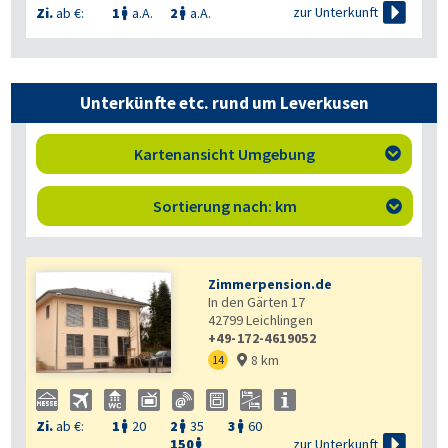

zur Unterkunft
Zi.
ab €:
1
a.A.
2
a.A.


Unterkünfte etc. rund um Leverkusen
Kartenansicht Umgebung

Sortierung nach: km

Zimmerpension.de
In den Gärten 17
42799
Leichlingen
+49-172-4619052
8 km
14

Zi.
ab €:
1
20
2
35
3
60




zur Unterkunft
150
