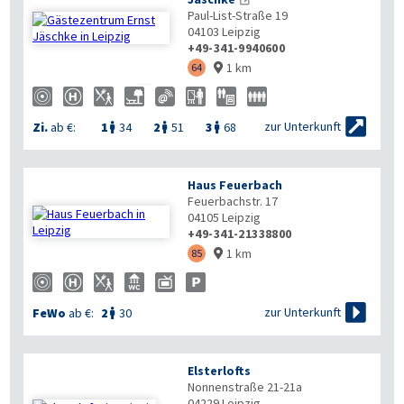
Paul-List-Straße 19
04103
Leipzig
+49-341-9940600
1 km
64



zur Unterkunft
Zi.
ab €:
1
34
2
51
3
68



Haus Feuerbach
Feuerbachstr. 17
04105
Leipzig
+49-341-21338800
1 km
85


zur Unterkunft
FeWo
ab €:
2
30

Elsterlofts
Nonnenstraße 21-21a
04229
Leipzig