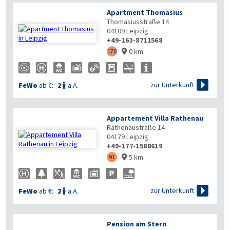
Apartment Thomasius
Thomasiusstraße 14
04109
Leipzig
+49-163-8711568
0 km
176


zur Unterkunft
FeWo
ab €:
2
a.A.

Appartement Villa Rathenau
Rathenaustraße 14
04179
Leipzig
+49-177-1588619
5 km
91


zur Unterkunft
FeWo
ab €:
2
a.A.

Pension am Stern