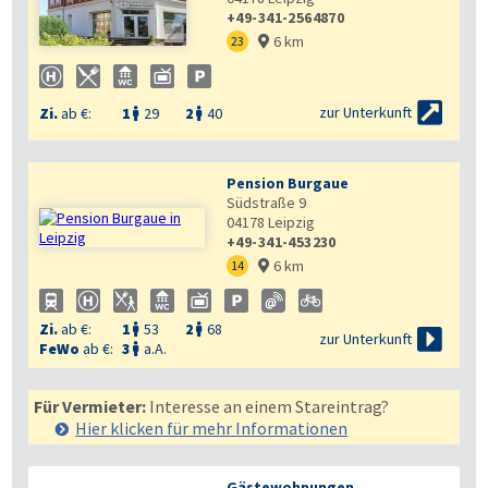
+49-341-2564870

6 km
23


zur Unterkunft
Zi.
ab €:
1
29
2
40


Pension Burgaue
Südstraße 9
04178
Leipzig
+49-341-453230
6 km
14

Zi.
ab €:
1
53
2
68



zur Unterkunft
FeWo
ab €:
3
a.A.

Für Vermieter:
Interesse an einem Stareintrag?
Hier klicken für mehr
Informationen
Gästewohnungen