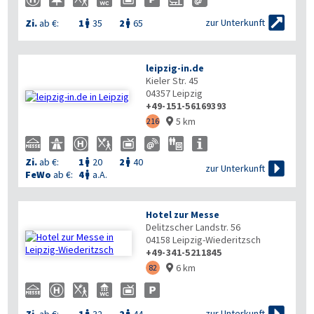


zur Unterkunft
Zi.
ab €:
1
35
2
65


leipzig-in.de
Kieler Str. 45
04357
Leipzig
+49-151-56169393
5 km
216

Zi.
ab €:
1
20
2
40



zur Unterkunft
FeWo
ab €:
4
a.A.

Hotel zur Messe
Delitzscher Landstr. 56
04158
Leipzig-Wiederitzsch
+49-341-5211845
6 km
82



zur Unterkunft
Zi.
ab €:
1
32
2
44

