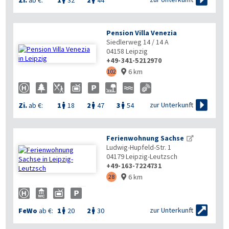
Pension Villa Venezia
Siedlerweg 14 / 14 A
04158
Leipzig
+49-341-5212970
6 km
102


zur Unterkunft
Zi.
ab €:
1
18
2
47
3
54



Ferienwohnung Sachse
Ludwig-Hupfeld-Str. 1
04179
Leipzig-Leutzsch
+49-163-7224731
6 km
28



zur Unterkunft
FeWo
ab €:
1
20
2
30

