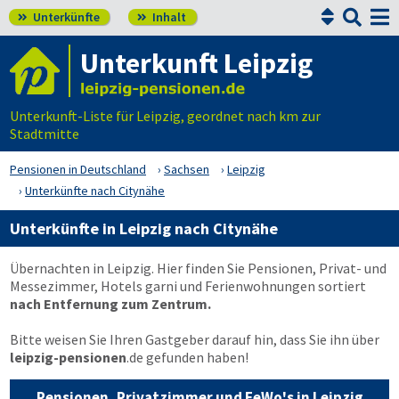


Unterkünfte
Inhalt


Unterkunft Leipzig
Unterkunft-Liste für Leipzig, geordnet nach km zur
Stadtmitte
Pensionen in Deutschland
Sachsen
Leipzig
Unterkünfte nach Citynähe
Unterkünfte in Leipzig nach Citynähe
Übernachten in Leipzig. Hier finden Sie Pensionen, Privat- und
Messezimmer, Hotels garni und Ferienwohnungen sortiert
nach Entfernung zum Zentrum.
Bitte weisen Sie Ihren Gastgeber darauf hin, dass Sie ihn über
leipzig-pensionen
.de
gefunden haben!
Pensionen, Privatzimmer und FeWo's in Leipzig