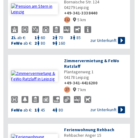
Bornaische Str. 124
04279
Leipzig
+49-341-3338440
5 km
212

Zi.
ab €:
1
60
2
70
3
85




zur Unterkunft
FeWo
ab €:
2
80
9
160


Zimmervermietung & FeWo
Ratzlaff
Plantagenweg 1
04178
Leipzig
+49-341-4416200
7 km
27


zur Unterkunft
FeWo
ab €:
1
45
4
80


Ferienwohnung Rehbach
Rehbacher Anger 15