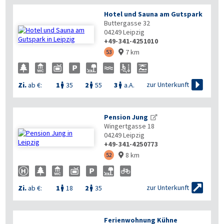
Hotel und Sauna am Gutspark
Buttergasse 32
04249
Leipzig
+49-341-4251010
7 km
53



zur Unterkunft
Zi.
ab €:
1
35
2
55
3
a.A.



Pension Jung
Wingertgasse 18
04249
Leipzig
+49-341-4250773
8 km
52



zur Unterkunft
Zi.
ab €:
1
18
2
35


Ferienwohnung Kühne