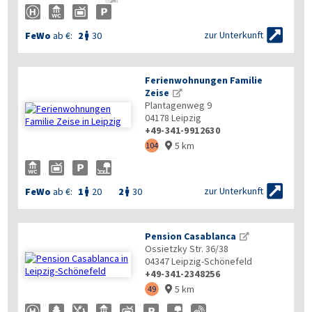


zur Unterkunft
FeWo
ab €:
2
30

Ferienwohnungen Familie
Zeise
Plantagenweg 9
04178
Leipzig
+49-341-9912630
5 km
104



zur Unterkunft
FeWo
ab €:
1
20
2
30


Pension Casablanca
Ossietzky Str. 36/38
04347
Leipzig-Schönefeld
+49-341-2348256
5 km
49
