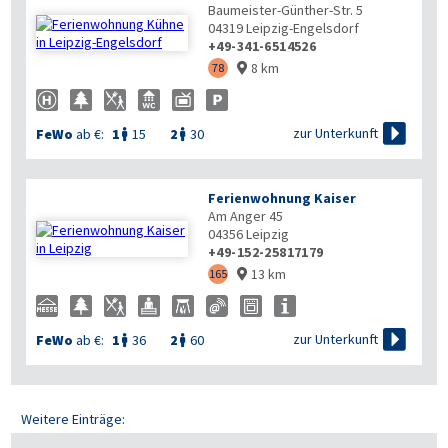
Baumeister-Günther-Str. 5
04319
Leipzig-Engelsdorf
+49-341-6514526
8 km
78


zur Unterkunft
FeWo
ab €:
1
15
2
30


Ferienwohnung Kaiser
Am Anger 45
04356
Leipzig
+49-152-25817179
13 km
165


zur Unterkunft
FeWo
ab €:
1
36
2
60


Weitere Einträge: