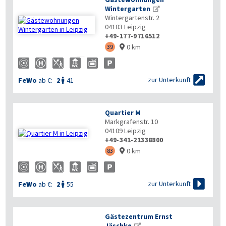
Wintergarten
Wintergartenstr. 2
04103
Leipzig
+49-177-9716512
0 km
39



zur Unterkunft
FeWo
ab €:
2
41

Quartier M
Markgrafenstr. 10
04109
Leipzig
+49-341-21338800
0 km
83


zur Unterkunft
FeWo
ab €:
2
55

Gästezentrum Ernst
Jäschke