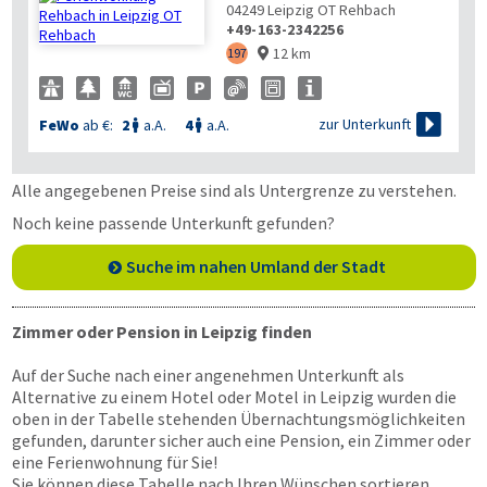
04249
Leipzig OT Rehbach
+49-163-2342256
12 km
197


zur Unterkunft
FeWo
ab €:
2
a.A.
4
a.A.


Alle angegebenen Preise sind als Untergrenze zu verstehen.
Noch keine passende Unterkunft gefunden?
Suche im nahen Umland der Stadt
Zimmer oder Pension in Leipzig finden
Auf der Suche nach einer angenehmen Unterkunft als
Alternative zu einem Hotel oder Motel in Leipzig wurden die
oben in der Tabelle stehenden Übernachtungsmöglichkeiten
gefunden, darunter sicher auch eine Pension, ein Zimmer oder
eine Ferienwohnung für Sie!
Sie können diese Tabelle nach Ihren Wünschen sortieren,