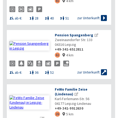
4 km
81



zur Unterkunft
Zi.
ab €:
1
28
2
40
3
51



Pension Spangenberg
Zweinaundorfer Str. 133
04316
Leipzig
+49-341-6512811
4 km
61



zur Unterkunft
Zi.
ab €:
1
36
2
52


FeWo Familie Zeise
(Lindenau)
Karl-Ferlemann-Str. 56
04177
Leipzig-Lindenau
+49-341-9912630
5 km
26
