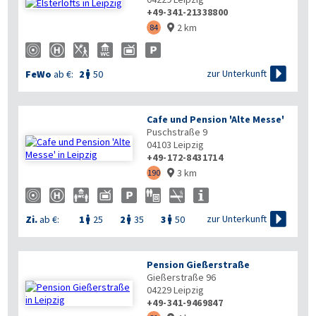
+49-341-21338800
2 km
84


zur Unterkunft
FeWo
ab €:
2
50

Cafe und Pension 'Alte Messe'
Puschstraße 9
04103
Leipzig
+49-172-8431714
3 km
190



zur Unterkunft
Zi.
ab €:
1
25
2
35
3
50



Pension Gießerstraße
Gießerstraße 96
04229
Leipzig
+49-341-9469847