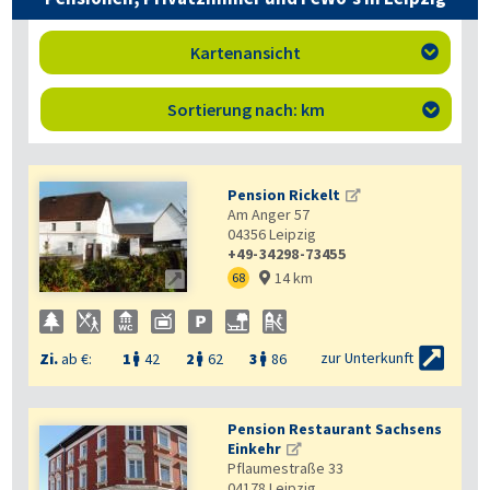
Kartenansicht

Sortierung nach: km

Pension Rickelt
Am Anger 57
04356
Leipzig
+49-34298-73455
14 km

68


zur Unterkunft
Zi.
ab €:
1
42
2
62
3
86



Pension Restaurant Sachsens
Einkehr
Pflaumestraße 33
04178
Leipzig