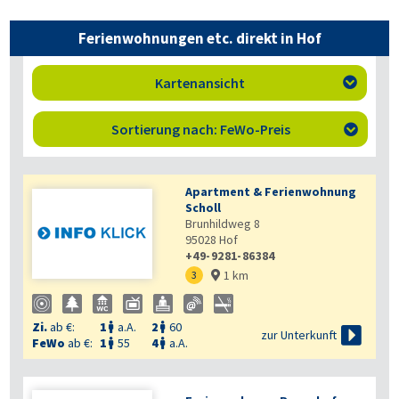
Ferienwohnungen etc. direkt in Hof
Kartenansicht

Sortierung nach: FeWo-Preis

Apartment & Ferienwohnung
Scholl
Brunhildweg 8
95028
Hof
+49-9281-86384
1 km
3

Zi.
ab €:
1
a.A.
2
60



zur Unterkunft
FeWo
ab €:
1
55
4
a.A.

