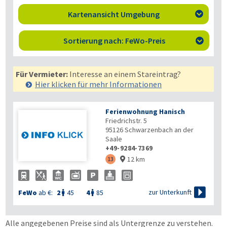
Kartenansicht Umgebung

Sortierung nach: FeWo-Preis

Für Vermieter:
Interesse an einem Stareintrag?
Hier klicken für mehr
Informationen
Ferienwohnung Hanisch
Friedrichstr. 5
95126
Schwarzenbach an der
Saale
+49-9284-7369
12 km
13


zur Unterkunft
FeWo
ab €:
2
45
4
85


Alle angegebenen Preise sind als Untergrenze zu verstehen.