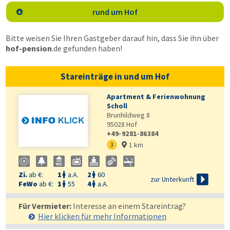
rund um Hof

Bitte weisen Sie Ihren Gastgeber darauf hin, dass Sie ihn über
hof-pension
.de
gefunden haben!
Stareinträge in und um Hof
Apartment & Ferienwohnung
Scholl
Brunhildweg 8
95028
Hof
+49-9281-86384
1 km
3

Zi.
ab €:
1
a.A.
2
60



zur Unterkunft
FeWo
ab €:
1
55
4
a.A.


Für Vermieter:
Interesse an einem Stareintrag?
Hier klicken für mehr
Informationen