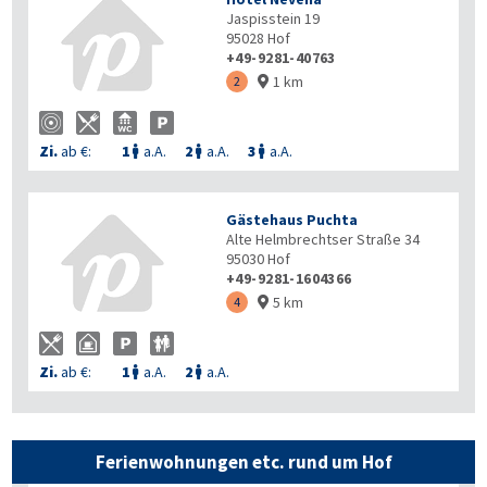
Jaspisstein 19
95028
Hof
+49-9281-40763
1 km
2

Zi.
ab €:
1
a.A.
2
a.A.
3
a.A.



Gästehaus Puchta
Alte Helmbrechtser Straße 34
95030
Hof
+49-9281-1604366
5 km
4

Zi.
ab €:
1
a.A.
2
a.A.


Ferienwohnungen etc. rund um Hof