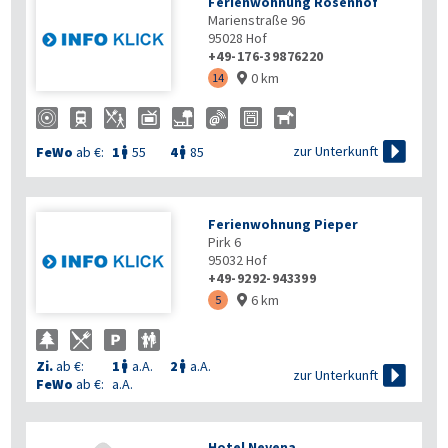
Ferienwohnung Rosenhof
Marienstraße 96
95028
Hof
+49-176-39876220
0 km
14


zur Unterkunft
FeWo
ab €:
1
55
4
85


Ferienwohnung Pieper
Pirk 6
95032
Hof
+49-9292-943399
6 km
5

Zi.
ab €:
1
a.A.
2
a.A.



zur Unterkunft
FeWo
ab €:
a.A.
Hotel Nevena