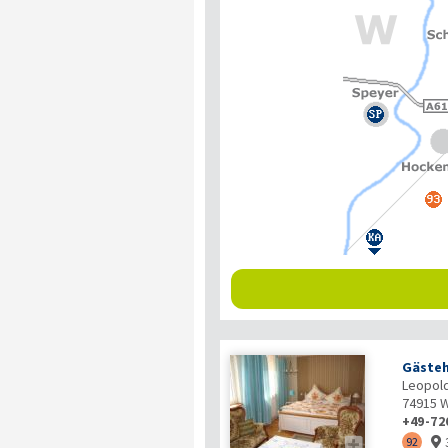
Gästeh
Leopold
74915
W
+49-72

92
