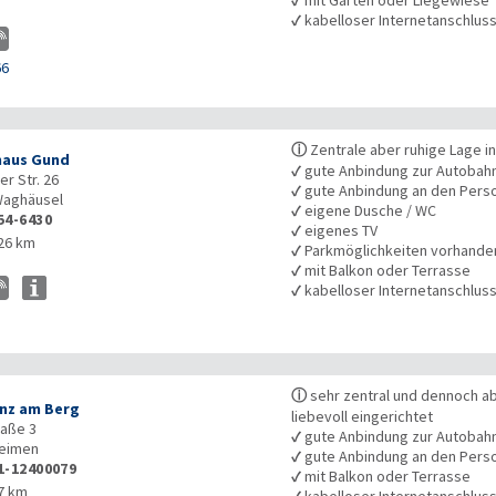
✓
kabelloser Internetanschlus
66
ⓘ
Zentrale aber ruhige Lage i
haus Gund
✓
gute Anbindung zur Autobah
er Str. 26
✓
gute Anbindung an den Pers
aghäusel
✓
eigene Dusche / WC
54-6430
✓
eigenes TV
26 km
✓
Parkmöglichkeiten vorhande
✓
mit Balkon oder Terrasse
✓
kabelloser Internetanschlus
ⓘ
sehr zentral und dennoch ab
nz am Berg
liebevoll eingerichtet
aße 3
✓
gute Anbindung zur Autobah
eimen
✓
gute Anbindung an den Pers
1-12400079
✓
mit Balkon oder Terrasse
7 km
✓
kabelloser Internetanschlus