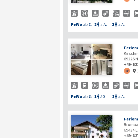
FeWo
ab €:
2
a.A.
3
a.A.


Ferien
Kirschne
69226
N
+49-62
143

FeWo
ab €:
1
50
2
a.A.


Ferien
Brombac
69434
E
+49-62