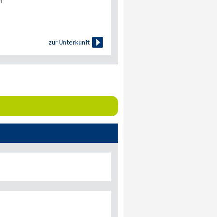
n

zur Unterkunft