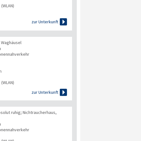
s (WLAN)

zur Unterkunft
n Waghäusel
n
onennahverkehr
n
s (WLAN)

zur Unterkunft
solut ruhig; Nichtraucherhaus,
n
onennahverkehr
s (WLAN)