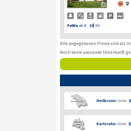

90

FeWo
ab €:
2
50

Alle angegebenen Preise sind als U
Noch keine passende Unterkunft g
Heilbronn:
Unter
Karlsruhe:
Unter