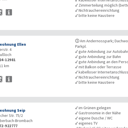
✓
Zimmerteilung möglich (bet
✓
Nichtrauchereinrichtung
✓
bitte keine Haustiere
ⓘ
Am Andernosspark; Dachwohn
wohnung Ellen
Parkpl.
rstr. 4
✓
gute Anbindung zur Autobah
ußloch
✓
gute Anbindung zur Bahn
24-12981
✓
gute Anbindung an den Pers
11 km
✓
mit Balkon oder Terrasse
✓
kabelloser Internetanschlus
✓
Nichtrauchereinrichtung
✓
bitte keine Haustiere
✓
im Grünen gelegen
wohnung Seip
✓
Gastronomie in der Nähe
her Str. 75/2
✓
eigene Dusche / WC
berbach-Brombach
✓
eigenes TV
72-922777