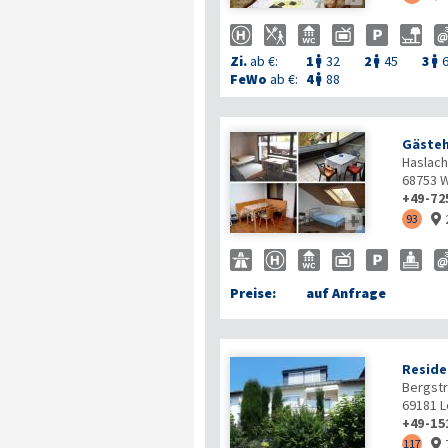
Zi.
ab €:
1
32
2
45
3



FeWo
ab €:
4
88

Gäste
Haslach
68753
W
+49-72

93

Preise:
auf Anfrage
Reside
Bergstr
69181
L
+49-15
117
