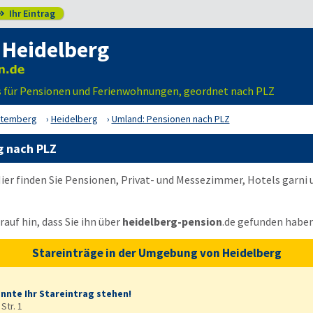
Ihr Eintrag

 Heidelberg
s für Pensionen und Ferienwohnungen, geordnet nach PLZ
ttemberg
Heidelberg
Umland: Pensionen nach PLZ
g nach PLZ
ier finden Sie Pensionen, Privat- und Messezimmer, Hotels garni
auf hin, dass Sie ihn über
heidelberg-pension
.de
gefunden haben
Stareinträge in der Umgebung von Heidelberg
önnte Ihr Stareintrag stehen!
Str. 1