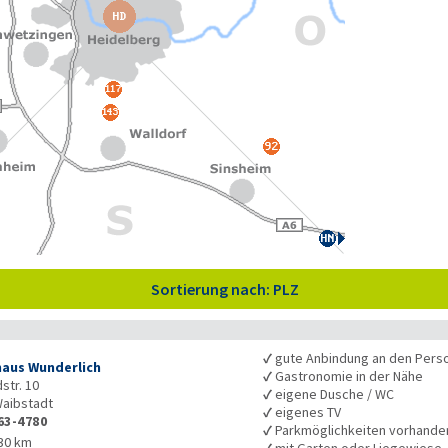
Sortierung nach: PLZ
✓
gute Anbindung an den Pers
aus Wunderlich
✓
Gastronomie in der Nähe
str. 10
✓
eigene Dusche / WC
aibstadt
✓
eigenes TV
63-4780
✓
Parkmöglichkeiten vorhande
30 km
✓
mit Garten oder Liegewiese