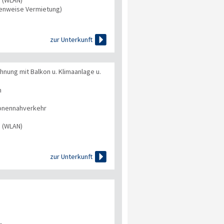
tenweise Vermietung)

zur Unterkunft
ung mit Balkon u. Klimaanlage u.
n
onennahverkehr
s (WLAN)

zur Unterkunft