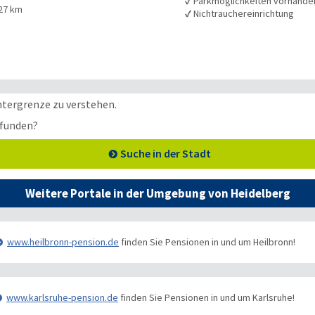
✓
Parkmöglichkeiten vorhande
27 km
✓
Nichtrauchereinrichtung
ntergrenze zu verstehen.
efunden?
Suche in der Stadt
Weitere Portale in der Umgebung von Heidelberg
www.heilbronn-pension.de
finden Sie Pensionen in und um Heilbronn!
www.karlsruhe-pension.de
finden Sie Pensionen in und um Karlsruhe!