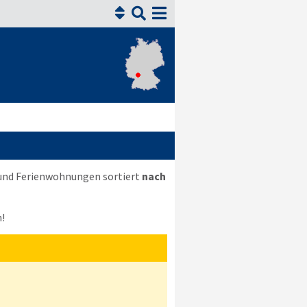


 und Ferienwohnungen sortiert
nach
!