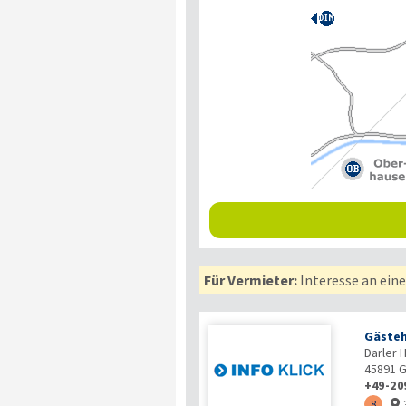
Für Vermieter:
Interesse an ein
Gästeh
Darler 
45891
G
+49-20
8
