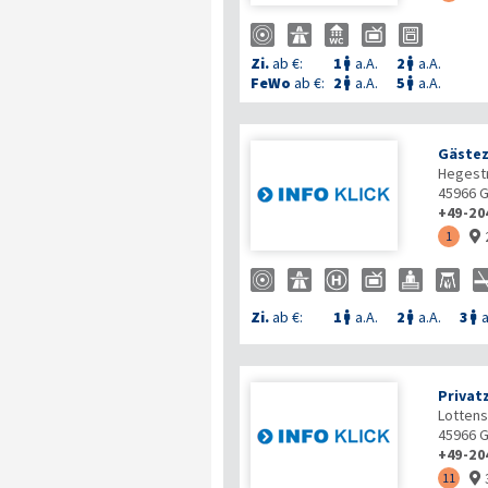
Zi.
ab €:
1
a.A.
2
a.A.


FeWo
ab €:
2
a.A.
5
a.A.


Gästez
Hegest
45966
G
+49-20
1

Zi.
ab €:
1
a.A.
2
a.A.
3
a



Privat
Lottens
45966
G
+49-20
11
