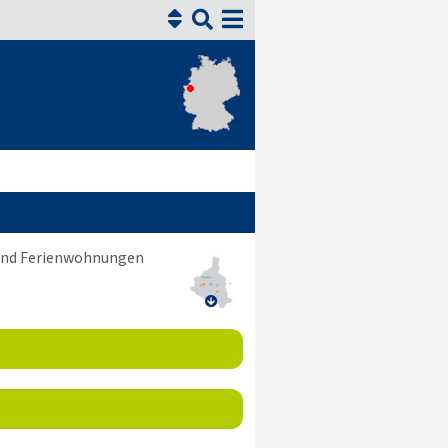


 und Ferienwohnungen
