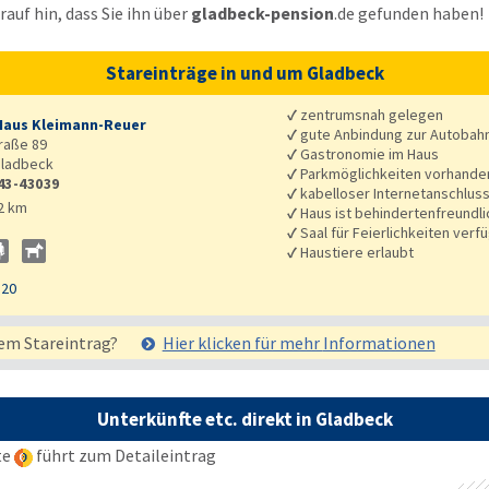
auf hin, dass Sie ihn über
gladbeck-pension
.de
gefunden haben!
Stareinträge in und um Gladbeck
✓
zentrumsnah gelegen
Haus Kleimann-Reuer
✓
gute Anbindung zur Autobah
raße 89
✓
Gastronomie im Haus
ladbeck
✓
Parkmöglichkeiten vorhande
43-43039
✓
kabelloser Internetanschlus
2 km
✓
Haus ist behindertenfreundli
✓
Saal für Feierlichkeiten verf
✓
Haustiere erlaubt
120
em Stareintrag?
Hier klicken für mehr
Informationen
Unterkünfte etc. direkt in Gladbeck
te
führt zum Detaileintrag