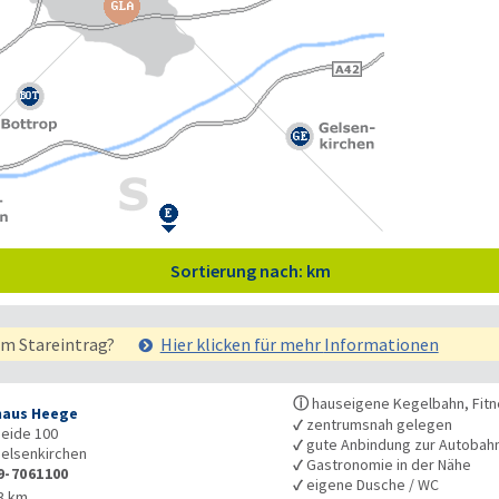
Sortierung nach: km
em Stareintrag?
Hier klicken für mehr
Informationen
ⓘ
hauseigene Kegelbahn, Fitn
aus Heege
✓
zentrumsnah gelegen
Heide 100
✓
gute Anbindung zur Autobah
elsenkirchen
✓
Gastronomie in der Nähe
9-7061100
✓
eigene Dusche / WC
3 km