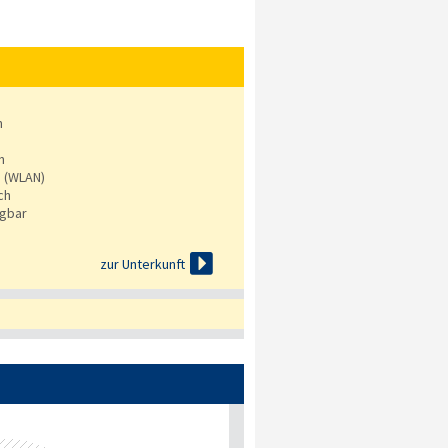
n
n
s (WLAN)
ch
ügbar

zur Unterkunft