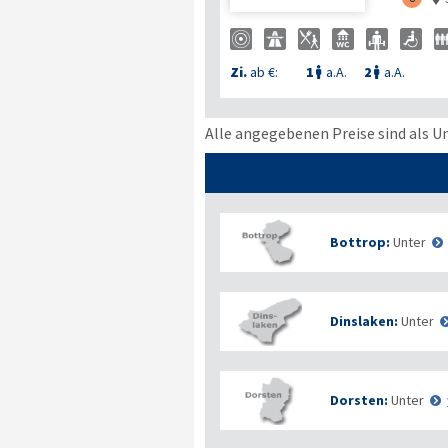
Zi.
ab €:
1
a.A.
2
a.A.


Alle angegebenen Preise sind als U
Bottrop:
Unter
Dinslaken:
Unter
Dorsten:
Unter