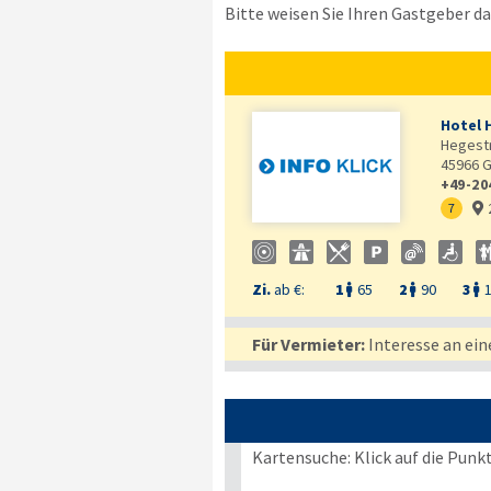
Bitte weisen Sie Ihren Gastgeber dar
Hotel 
Hegest
45966
G
+49-20
7

Zi.
ab €:
1
65
2
90
3



Für Vermieter:
Interesse an ein
Kartensuche: Klick auf die Punk