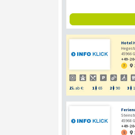
Hotel 
Hegest
45966
G
+49-20
7

Zi.
ab €:
1
65
2
90
3



Ferie
Steinst
45968
G
+49-20
5
