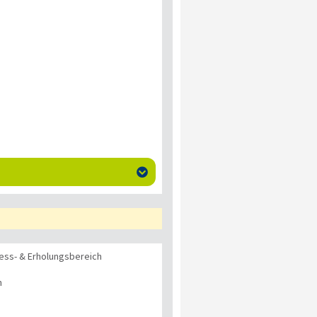

ess- & Erholungsbereich
n