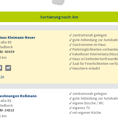
Sortierung nach: km
✓
zentrumsnah gelegen
Haus Kleimann-Reuer
✓
gute Anbindung zur Autobah
raße 89
✓
Gastronomie im Haus
ladbeck
✓
Parkmöglichkeiten vorhande
43-43039
✓
kabelloser Internetanschlus
2 km
✓
Haus ist behindertenfreundli
✓
Saal für Feierlichkeiten verf
✓
Haustiere erlaubt
120
✓
zentrumsnah gelegen
nwohnungen Roßmann
✓
gute Anbindung zur Autobah
raße 89
✓
eigene Dusche / WC
ladbeck
✓
eigenes TV
43-24213
✓
mit eigener Küche
1 km