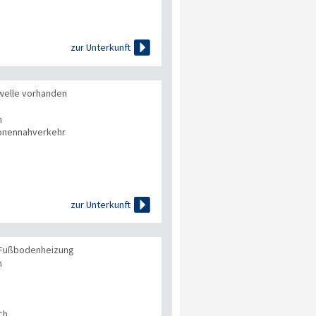

zur Unterkunft
welle vorhanden
n
onennahverkehr

zur Unterkunft
er Fußbodenheizung
n
ch