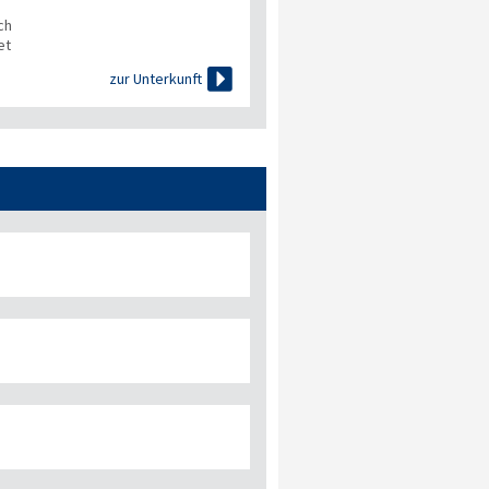
ch
et

zur Unterkunft