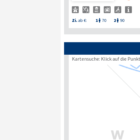
Zi.
ab €:
1
70
2
90


Kartensuche: Klick auf die Punk