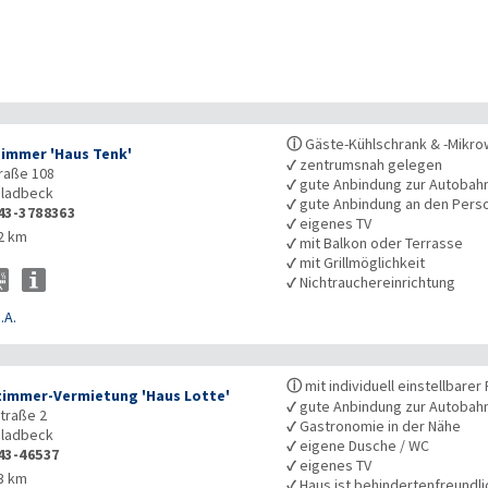
ⓘ
Gäste-Kühlschrank & -Mikro
immer 'Haus Tenk'
✓
zentrumsnah gelegen
raße 108
✓
gute Anbindung zur Autobah
ladbeck
✓
gute Anbindung an den Pers
43-3788363
✓
eigenes TV
2 km
✓
mit Balkon oder Terrasse
✓
mit Grillmöglichkeit
✓
Nichtrauchereinrichtung
.A.
ⓘ
mit individuell einstellbar
zimmer-Vermietung 'Haus Lotte'
✓
gute Anbindung zur Autobah
traße 2
✓
Gastronomie in der Nähe
ladbeck
✓
eigene Dusche / WC
43-46537
✓
eigenes TV
3 km
✓
Haus ist behindertenfreundli