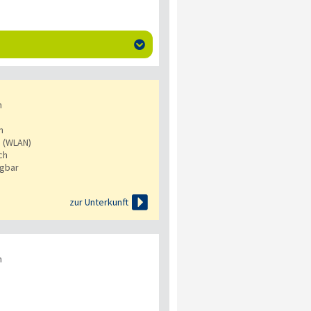

n
n
s (WLAN)
ch
ügbar

zur Unterkunft
n