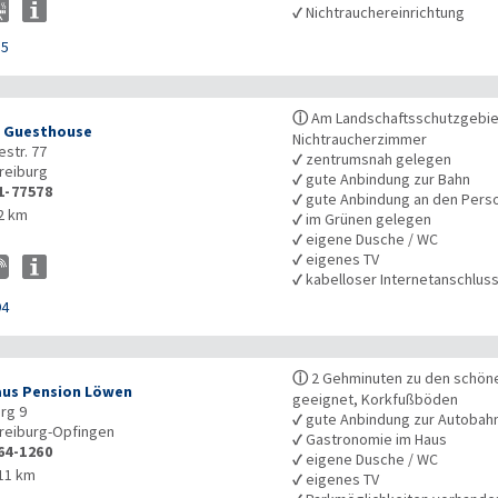
✓
Nichtrauchereinrichtung
85
ⓘ
Am Landschaftsschutzgebiet
 Guesthouse
Nichtraucherzimmer
str. 77
✓
zentrumsnah gelegen
reiburg
✓
gute Anbindung zur Bahn
1-77578
✓
gute Anbindung an den Pers
2 km
✓
im Grünen gelegen
✓
eigene Dusche / WC
✓
eigenes TV
✓
kabelloser Internetanschlus
94
ⓘ
2 Gehminuten zu den schöne
us Pension Löwen
geeignet, Korkfußböden
rg 9
✓
gute Anbindung zur Autobah
reiburg-Opfingen
✓
Gastronomie im Haus
64-1260
✓
eigene Dusche / WC
11 km
✓
eigenes TV