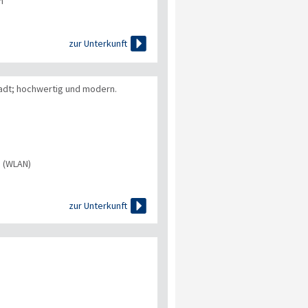
n

zur Unterkunft
tadt; hochwertig und modern.
s (WLAN)

zur Unterkunft