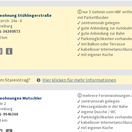
ⓘ
nur 5 Gehmin vom HBF entfe
wohnung Stühlingerstraße
mit Parkettboden
erstr. 24a - II
✓
zentrumsnah gelegen
reiburg
✓
gute Anbindung zur Autobah
1-36300573
✓
gute Anbindung zur Bahn
0 km
✓
Parkmöglichkeiten vorhande
✓
mit Balkon oder Terrasse
✓
kabelloser Internetanschlus
✓
mit eigener Küche
em Stareintrag?
Hier klicken für mehr
Informationen
ⓘ
mehrere Ferienwohnungen an
wohnungen Mutschler
✓
zentrumsnah gelegen
e 2
✓
Messegelände in der Nähe
reiburg
✓
eigene Dusche / WC
1-9946368
✓
Parkmöglichkeiten vorhande
3 km
✓
kabelloser Internetanschlus
✓
mit eigener Küche