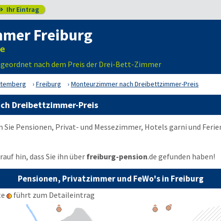
Ihr Eintrag

mer Freiburg
 geordnet nach dem Preis der Drei-Bett-Zimmer
ttemberg
Freiburg
Monteurzimmer nach Dreibettzimmer-Preis
ch Dreibettzimmer-Preis
en Sie Pensionen, Privat- und Messezimmer, Hotels garni und Fer
auf hin, dass Sie ihn über
freiburg-pension
.de
gefunden haben!
Pensionen, Privatzimmer und FeWo's in Freiburg
te
führt zum Detaileintrag