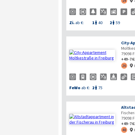
14

Zi.
ab €:
1
40
2
59


City-A
Moltkes
79098
F
+49-76
26

FeWo
ab €:
2
75

Altsta
Fischer
79098
F
+49-76
48
