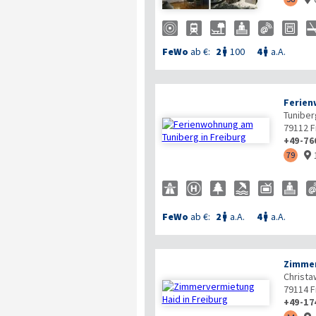
FeWo
ab €:
2
100
4
a.A.


Ferien
Tuniber
79112
F
+49-76
79

FeWo
ab €:
2
a.A.
4
a.A.


Zimmer
Christa
79114
F
+49-17