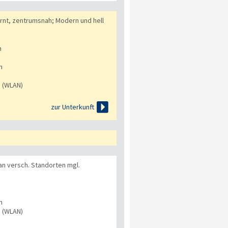
rnt, zentrumsnah; Modern und hell
n
n
s (WLAN)

zur Unterkunft
 versch. Standorten mgl.
n
s (WLAN)