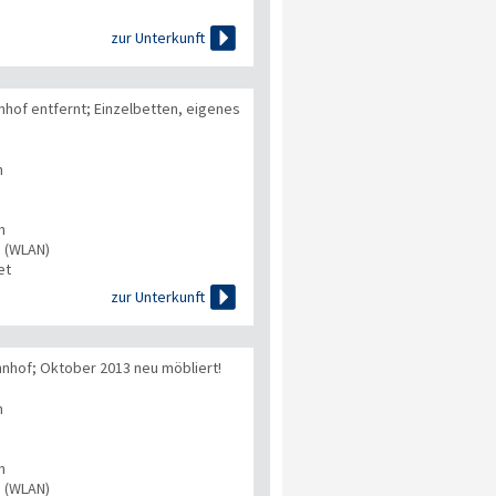

zur Unterkunft
hof entfernt; Einzelbetten, eigenes
n
n
s (WLAN)
et

zur Unterkunft
hof; Oktober 2013 neu möbliert!
n
n
s (WLAN)