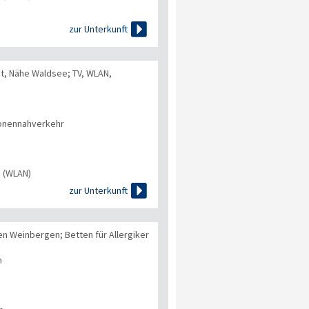

zur Unterkunft
, Nähe Waldsee; TV, WLAN,
onennahverkehr
s (WLAN)

zur Unterkunft
n Weinbergen; Betten für Allergiker
n