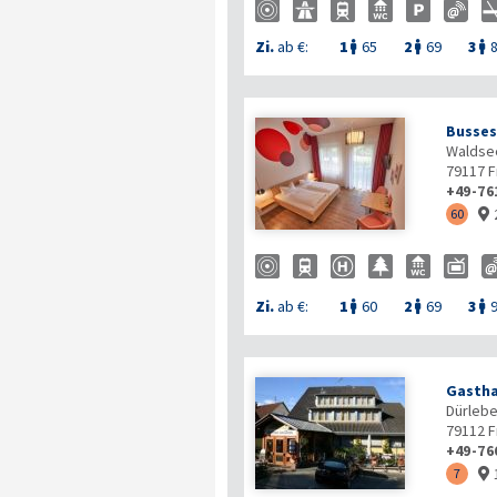
Zi.
ab €:
1
65
2
69
3



Busses
Waldsee
79117
F
+49-76
60

Zi.
ab €:
1
60
2
69
3



Gastha
Dürlebe
79112
F
+49-76
7
