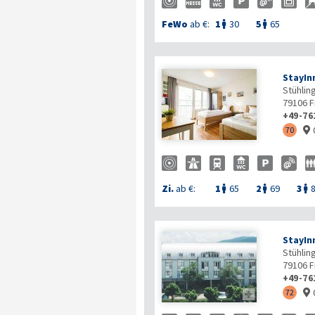
FeWo
ab €:
1
30
5
65


StayInn
Stühling
79106
F
+49-76
70

Zi.
ab €:
1
65
2
69
3



StayIn
Stühling
79106
F
+49-76

72
