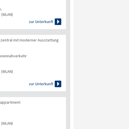
n
s (WLAN)

zur Unterkunft
d zentral mit moderner Ausstattung
onennahverkehr
s (WLAN)

zur Unterkunft
erappartment
s (WLAN)