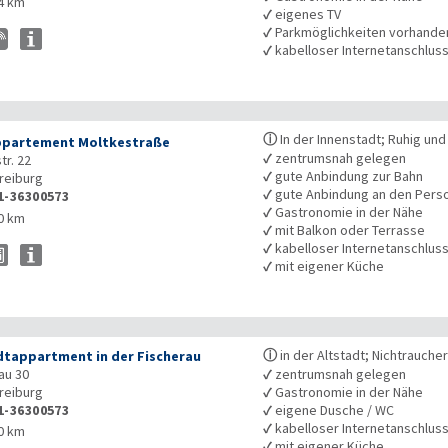
4 km
✓
eigenes TV
✓
Parkmöglichkeiten vorhande
✓
kabelloser Internetanschlus
ⓘ
In der Innenstadt; Ruhig un
ppartement Moltkestraße
✓
zentrumsnah gelegen
tr. 22
✓
gute Anbindung zur Bahn
reiburg
✓
gute Anbindung an den Pers
1-36300573
✓
Gastronomie in der Nähe
0 km
✓
mit Balkon oder Terrasse
✓
kabelloser Internetanschlus
✓
mit eigener Küche
ⓘ
in der Altstadt; Nichtrauch
dtappartment in der Fischerau
au 30
✓
zentrumsnah gelegen
reiburg
✓
Gastronomie in der Nähe
1-36300573
✓
eigene Dusche / WC
✓
kabelloser Internetanschlus
0 km
✓
mit eigener Küche