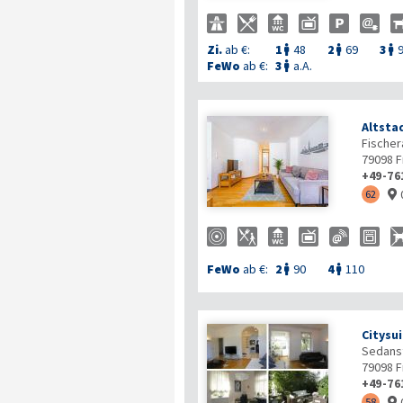
Zi.
ab €:
1
48
2
69
3



FeWo
ab €:
3
a.A.

Altsta
Fischer
79098
F
+49-76
62

FeWo
ab €:
2
90
4
110


Citysu
Sedanst
79098
F
+49-76
58
