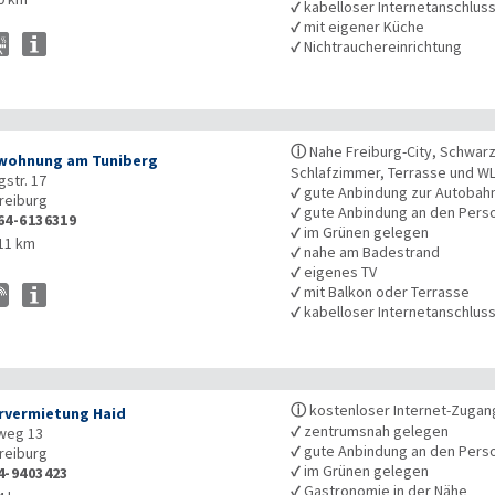
✓
kabelloser Internetanschlus
✓
mit eigener Küche
✓
Nichtrauchereinrichtung
ⓘ
Nahe Freiburg-City, Schwarz
wohnung am Tuniberg
Schlafzimmer, Terrasse und WL
gstr. 17
✓
gute Anbindung zur Autobah
reiburg
✓
gute Anbindung an den Pers
64-6136319
✓
im Grünen gelegen
11 km
✓
nahe am Badestrand
✓
eigenes TV
✓
mit Balkon oder Terrasse
✓
kabelloser Internetanschlus
ⓘ
kostenloser Internet-Zugan
vermietung Haid
✓
zentrumsnah gelegen
weg 13
✓
gute Anbindung an den Pers
reiburg
✓
im Grünen gelegen
4-9403423
✓
Gastronomie in der Nähe