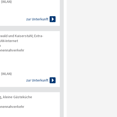
s (WLAN)

zur Unterkunft
wald und Kaiserstuhl; Extra-
AN-Internet
n
onennahverkehr
s (WLAN)

zur Unterkunft
g, kleine Gästeküche
onennahverkehr