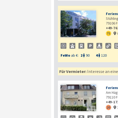
Ferien
Stühling
79106
F
+49-76
75

FeWo
ab €:
2
90
4
120


Für Vermieter:
Interesse an ein
Ferien
Am Hägl
79110
F
+49-17

20
