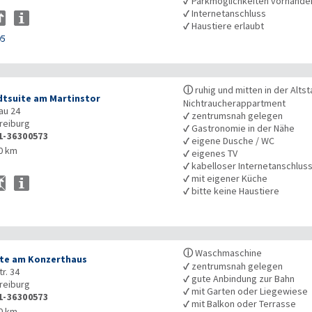
✓
Parkmöglichkeiten vorhande
✓
Internetanschluss
✓
Haustiere erlaubt
95
ⓘ
ruhig und mitten in der Alts
dtsuite am Martinstor
Nichtraucherappartment
au 24
✓
zentrumsnah gelegen
reiburg
✓
Gastronomie in der Nähe
1-36300573
✓
eigene Dusche / WC
0 km
✓
eigenes TV
✓
kabelloser Internetanschlus
✓
mit eigener Küche
✓
bitte keine Haustiere
ⓘ
Waschmaschine
ite am Konzerthaus
✓
zentrumsnah gelegen
r. 34
✓
gute Anbindung zur Bahn
reiburg
✓
mit Garten oder Liegewiese
1-36300573
✓
mit Balkon oder Terrasse
0 km