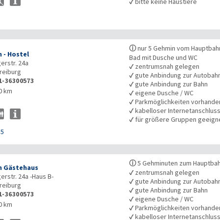
✓
bitte keine Haustiere
ⓘ
nur 5 Gehmin vom Hauptbahn
 - Hostel
Bad mit Dusche und WC
erstr. 24a
✓
zentrumsnah gelegen
reiburg
✓
gute Anbindung zur Autobah
1-36300573
✓
gute Anbindung zur Bahn
0 km
✓
eigene Dusche / WC
✓
Parkmöglichkeiten vorhande
✓
kabelloser Internetanschlus
✓
für größere Gruppen geeign
85
ⓘ
5 Gehminuten zum Hauptbahn
n Gästehaus
✓
zentrumsnah gelegen
erstr. 24a -Haus B-
✓
gute Anbindung zur Autobah
reiburg
✓
gute Anbindung zur Bahn
1-36300573
✓
eigene Dusche / WC
0 km
✓
Parkmöglichkeiten vorhande
✓
kabelloser Internetanschlus