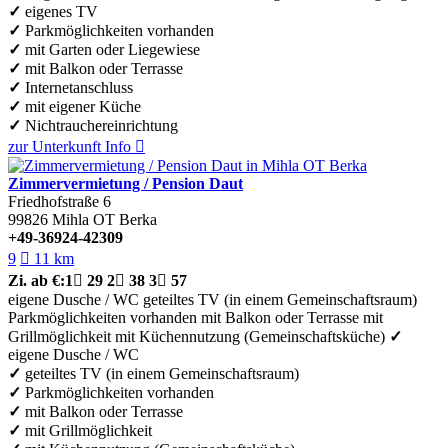
✓
eigenes TV
✓
Parkmöglichkeiten vorhanden
✓
mit Garten oder Liegewiese
✓
mit Balkon oder Terrasse
✓
Internetanschluss
✓
mit eigener Küche
✓
Nichtrauchereinrichtung
zur Unterkunft
Info

Zimmervermietung / Pension Daut
Friedhofstraße 6
99826
Mihla OT Berka
+49-36924-42309
9

11 km
Zi.
ab €:
1

29
2

38
3

57
eigene Dusche / WC
geteiltes TV (in einem Gemeinschaftsraum)
Parkmöglichkeiten vorhanden
mit Balkon oder Terrasse
mit
Grillmöglichkeit
mit Küchennutzung (Gemeinschaftsküche)
✓
eigene Dusche / WC
✓
geteiltes TV (in einem Gemeinschaftsraum)
✓
Parkmöglichkeiten vorhanden
✓
mit Balkon oder Terrasse
✓
mit Grillmöglichkeit