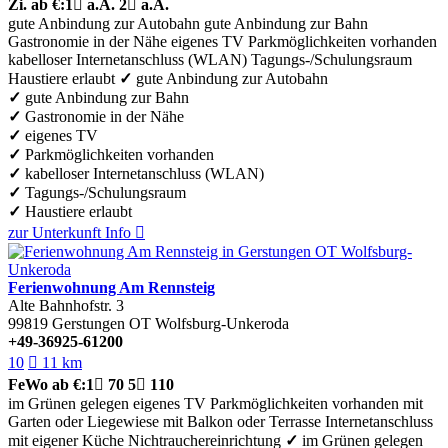
Zi.
ab €:
1

a.A.
2

a.A.
gute Anbindung zur Autobahn
gute Anbindung zur Bahn
Gastronomie in der Nähe
eigenes TV
Parkmöglichkeiten vorhanden
kabelloser Internetanschluss (WLAN)
Tagungs-/Schulungsraum
Haustiere erlaubt
✓
gute Anbindung zur Autobahn
✓
gute Anbindung zur Bahn
✓
Gastronomie in der Nähe
✓
eigenes TV
✓
Parkmöglichkeiten vorhanden
✓
kabelloser Internetanschluss (WLAN)
✓
Tagungs-/Schulungsraum
✓
Haustiere erlaubt
zur Unterkunft
Info

Ferienwohnung Am Rennsteig
Alte Bahnhofstr. 3
99819
Gerstungen OT Wolfsburg-Unkeroda
+49-36925-61200
10

11 km
FeWo
ab €:
1

70
5

110
im Grünen gelegen
eigenes TV
Parkmöglichkeiten vorhanden
mit
Garten oder Liegewiese
mit Balkon oder Terrasse
Internetanschluss
mit eigener Küche
Nichtrauchereinrichtung
✓
im Grünen gelegen