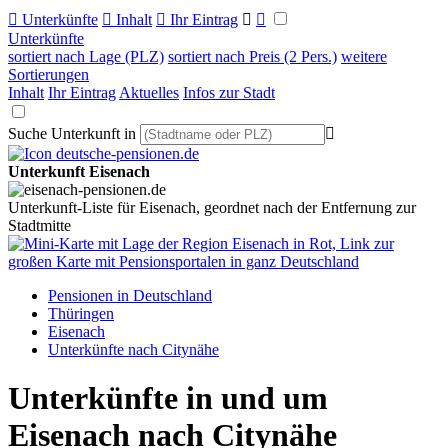

Unterkünfte

Inhalt

Ihr Eintrag


Unterkünfte
sortiert nach Lage (PLZ)
sortiert nach Preis (2 Pers.)
weitere
Sortierungen
Inhalt
Ihr Eintrag
Aktuelles
Infos zur Stadt
Suche Unterkunft in

Unterkunft Eisenach
Unterkunft-Liste für Eisenach, geordnet nach der Entfernung zur
Stadtmitte
Pensionen in Deutschland
Thüringen
Eisenach
Unterkünfte nach Citynähe
Unterkünfte in und um
Eisenach nach Citynähe