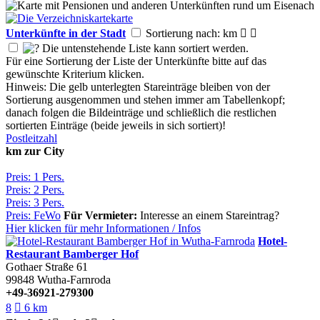
Unterkünfte in der Stadt
Sortierung nach: km


Die untenstehende Liste kann sortiert werden.
Für eine Sortierung der Liste der Unterkünfte bitte auf das
gewünschte Kriterium klicken.
Hinweis: Die gelb unterlegten Stareinträge bleiben von der
Sortierung ausgenommen und stehen immer am Tabellenkopf;
danach folgen die Bildeinträge und schließlich die restlichen
sortierten Einträge (beide jeweils in sich sortiert)!
Postleitzahl
km zur City
Preis: 1 Pers.
Preis: 2 Pers.
Preis: 3 Pers.
Preis: FeWo
Für Vermieter:
Interesse an einem Stareintrag?
Hier klicken für mehr
Informationen
/
Infos
Hotel-
Restaurant Bamberger Hof
Gothaer Straße 61
99848
Wutha-Farnroda
+49-36921-279300
8

6 km