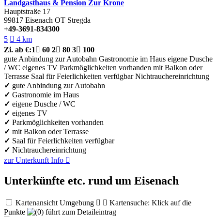
Landgasthaus & Pension Zur Krone
Hauptstraße 17
99817
Eisenach OT Stregda
+49-3691-834300
5

4 km
Zi.
ab €:
1

60
2

80
3

100
gute Anbindung zur Autobahn
Gastronomie im Haus
eigene Dusche
/ WC
eigenes TV
Parkmöglichkeiten vorhanden
mit Balkon oder
Terrasse
Saal für Feierlichkeiten verfügbar
Nichtrauchereinrichtung
✓
gute Anbindung zur Autobahn
✓
Gastronomie im Haus
✓
eigene Dusche / WC
✓
eigenes TV
✓
Parkmöglichkeiten vorhanden
✓
mit Balkon oder Terrasse
✓
Saal für Feierlichkeiten verfügbar
✓
Nichtrauchereinrichtung
zur Unterkunft
Info

Unterkünfte etc. rund um Eisenach
Kartenansicht Umgebung


Kartensuche: Klick auf die
Punkte
führt zum Detaileintrag