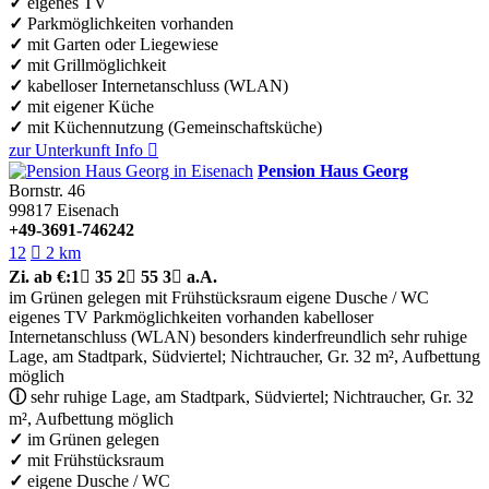
✓
eigenes TV
✓
Parkmöglichkeiten vorhanden
✓
mit Garten oder Liegewiese
✓
mit Grillmöglichkeit
✓
kabelloser Internetanschluss (WLAN)
✓
mit eigener Küche
✓
mit Küchennutzung (Gemeinschaftsküche)
zur Unterkunft
Info

Pension Haus Georg
Bornstr. 46
99817
Eisenach
+49-3691-746242
12

2 km
Zi.
ab €:
1

35
2

55
3

a.A.
im Grünen gelegen
mit Frühstücksraum
eigene Dusche / WC
eigenes TV
Parkmöglichkeiten vorhanden
kabelloser
Internetanschluss (WLAN)
besonders kinderfreundlich
sehr ruhige
Lage, am Stadtpark, Südviertel; Nichtraucher, Gr. 32 m², Aufbettung
möglich
ⓘ
sehr ruhige Lage, am Stadtpark, Südviertel; Nichtraucher, Gr. 32
m², Aufbettung möglich
✓
im Grünen gelegen
✓
mit Frühstücksraum
✓
eigene Dusche / WC