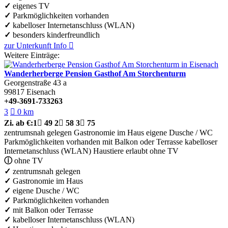
✓
eigenes TV
✓
Parkmöglichkeiten vorhanden
✓
kabelloser Internetanschluss (WLAN)
✓
besonders kinderfreundlich
zur Unterkunft
Info

Weitere Einträge:
Wanderherberge Pension Gasthof Am Storchenturm
Georgenstraße 43 a
99817
Eisenach
+49-3691-733263
3

0 km
Zi.
ab €:
1

49
2

58
3

75
zentrumsnah gelegen
Gastronomie im Haus
eigene Dusche / WC
Parkmöglichkeiten vorhanden
mit Balkon oder Terrasse
kabelloser
Internetanschluss (WLAN)
Haustiere erlaubt
ohne TV
ⓘ
ohne TV
✓
zentrumsnah gelegen
✓
Gastronomie im Haus
✓
eigene Dusche / WC
✓
Parkmöglichkeiten vorhanden
✓
mit Balkon oder Terrasse
✓
kabelloser Internetanschluss (WLAN)