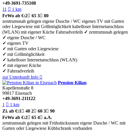
+49-3691-735108
11

1 km
FeWo
ab €:
2

65
3

80
zentrumsnah gelegen
eigene Dusche / WC
eigenes TV
mit Garten
oder Liegewiese
mit Grillmöglichkeit
kabelloser Internetanschluss
(WLAN)
mit eigener Küche
Fahrradverleih
✓
zentrumsnah gelegen
✓
eigene Dusche / WC
✓
eigenes TV
✓
mit Garten oder Liegewiese
✓
mit Grillmöglichkeit
✓
kabelloser Internetanschluss (WLAN)
✓
mit eigener Küche
✓
Fahrradverleih
zur Unterkunft
Info

Pension Kilian
Kapellenstraße 8
99817
Eisenach
+49-3691-211122
1

1 km
Zi.
ab €:
1

40
2

60
3

90
FeWo
ab €:
2

65
4

a.A.
zentrumsnah gelegen
mit Frühstücksraum
eigene Dusche / WC
mit
Garten oder Liegewiese
Kühlschrank vorhanden