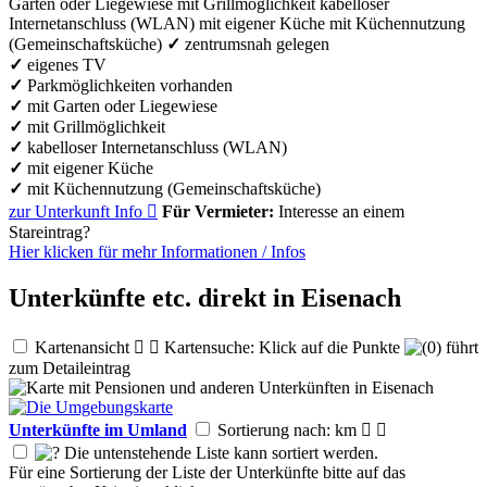
Garten oder Liegewiese
mit Grillmöglichkeit
kabelloser
Internetanschluss (WLAN)
mit eigener Küche
mit Küchennutzung
(Gemeinschaftsküche)
✓
zentrumsnah gelegen
✓
eigenes TV
✓
Parkmöglichkeiten vorhanden
✓
mit Garten oder Liegewiese
✓
mit Grillmöglichkeit
✓
kabelloser Internetanschluss (WLAN)
✓
mit eigener Küche
✓
mit Küchennutzung (Gemeinschaftsküche)
zur Unterkunft
Info

Für Vermieter:
Interesse an einem
Stareintrag?
Hier klicken für mehr
Informationen
/
Infos
Unterkünfte etc. direkt in Eisenach
Kartenansicht


Kartensuche: Klick auf die Punkte
führt
zum Detaileintrag
Unterkünfte im Umland
Sortierung nach: km


Die untenstehende Liste kann sortiert werden.
Für eine Sortierung der Liste der Unterkünfte bitte auf das