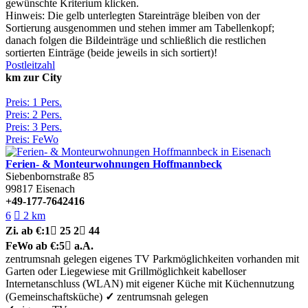
gewünschte Kriterium klicken.
Hinweis: Die gelb unterlegten Stareinträge bleiben von der
Sortierung ausgenommen und stehen immer am Tabellenkopf;
danach folgen die Bildeinträge und schließlich die restlichen
sortierten Einträge (beide jeweils in sich sortiert)!
Postleitzahl
km zur City
Preis: 1 Pers.
Preis: 2 Pers.
Preis: 3 Pers.
Preis: FeWo
Ferien- & Monteurwohnungen Hoffmannbeck
Siebenbornstraße 85
99817
Eisenach
+49-177-7642416
6

2 km
Zi.
ab €:
1

25
2

44
FeWo
ab €:
5

a.A.
zentrumsnah gelegen
eigenes TV
Parkmöglichkeiten vorhanden
mit
Garten oder Liegewiese
mit Grillmöglichkeit
kabelloser
Internetanschluss (WLAN)
mit eigener Küche
mit Küchennutzung
(Gemeinschaftsküche)
✓
zentrumsnah gelegen