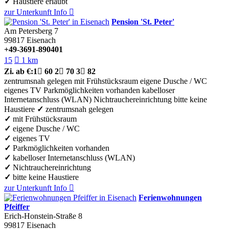
✓
Haustiere erlaubt
zur Unterkunft
Info

Pension 'St. Peter'
Am Petersberg 7
99817
Eisenach
+49-3691-890401
15

1 km
Zi.
ab €:
1

60
2

70
3

82
zentrumsnah gelegen
mit Frühstücksraum
eigene Dusche / WC
eigenes TV
Parkmöglichkeiten vorhanden
kabelloser
Internetanschluss (WLAN)
Nichtrauchereinrichtung
bitte keine
Haustiere
✓
zentrumsnah gelegen
✓
mit Frühstücksraum
✓
eigene Dusche / WC
✓
eigenes TV
✓
Parkmöglichkeiten vorhanden
✓
kabelloser Internetanschluss (WLAN)
✓
Nichtrauchereinrichtung
✓
bitte keine Haustiere
zur Unterkunft
Info

Ferienwohnungen
Pfeiffer
Erich-Honstein-Straße 8
99817
Eisenach