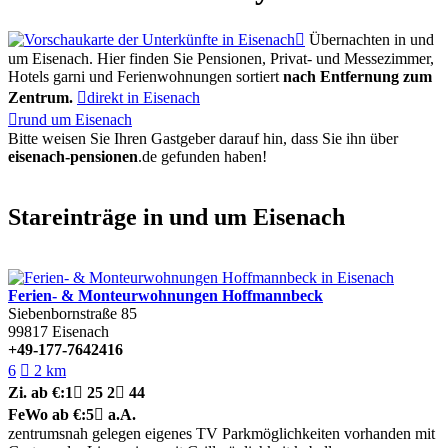

Übernachten in und
um Eisenach. Hier finden Sie Pensionen, Privat- und Messezimmer,
Hotels garni und Ferienwohnungen sortiert
nach Entfernung zum
Zentrum.

direkt in Eisenach

rund um Eisenach
Bitte weisen Sie Ihren Gastgeber darauf hin, dass Sie ihn über
eisenach-pensionen
.de
gefunden haben!
Stareinträge in und um Eisenach
Ferien- & Monteurwohnungen Hoffmannbeck
Siebenbornstraße 85
99817
Eisenach
+49-177-7642416
6

2 km
Zi.
ab €:
1

25
2

44
FeWo
ab €:
5

a.A.
zentrumsnah gelegen
eigenes TV
Parkmöglichkeiten vorhanden
mit