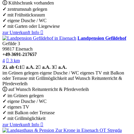
ⓘ
Kühlschrank vorhanden
✓
zentrumsnah gelegen
✓
mit Frühstücksraum
✓
eigene Dusche / WC
✓
mit Garten oder Liegewiese
zur Unterkunft
Info

Landpension Gefildehof
Gefilde 3
99817
Eisenach
+49-3691-217657
4

3 km
Zi.
ab €:
1

a.A.
2

a.A.
3

a.A.
im Grünen gelegen
eigene Dusche / WC
eigenes TV
mit Balkon
oder Terrasse
mit Grillmöglichkeit
auf Wunsch Reitunterricht &
Pferdeverleih
ⓘ
auf Wunsch Reitunterricht & Pferdeverleih
✓
im Grünen gelegen
✓
eigene Dusche / WC
✓
eigenes TV
✓
mit Balkon oder Terrasse
✓
mit Grillmöglichkeit
zur Unterkunft
Info
