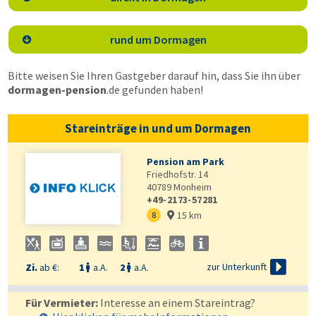
rund um Dormagen

Bitte weisen Sie Ihren Gastgeber darauf hin, dass Sie ihn über
dormagen-pension
.de
gefunden haben!
Stareinträge in und um Dormagen
Pension am Park
Friedhofstr. 14
40789
Monheim
+49-2173-57281
15 km
8


zur Unterkunft
Zi.
ab €:
1
a.A.
2
a.A.


Für Vermieter:
Interesse an einem Stareintrag?