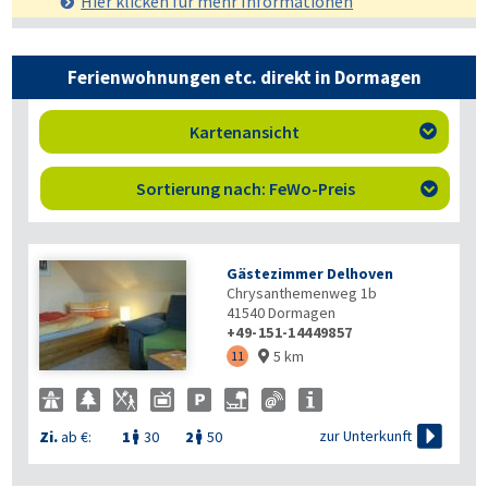
Hier klicken für mehr
Informationen
Ferienwohnungen etc. direkt in Dormagen
Kartenansicht

Sortierung nach: FeWo-Preis

Gästezimmer Delhoven
Chrysanthemenweg 1b
41540
Dormagen
+49-151-14449857
5 km
11


zur Unterkunft
Zi.
ab €:
1
30
2
50

