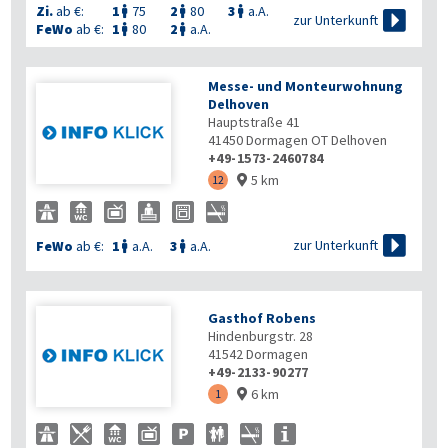
Zi.
ab €:
1
75
2
80
3
a.A.




zur Unterkunft
FeWo
ab €:
1
80
2
a.A.


Messe- und Monteurwohnung
Delhoven
Hauptstraße 41
41450
Dormagen OT Delhoven
+49-1573-2460784
5 km
12


zur Unterkunft
FeWo
ab €:
1
a.A.
3
a.A.


Gasthof Robens
Hindenburgstr. 28
41542
Dormagen
+49-2133-90277
6 km
1
