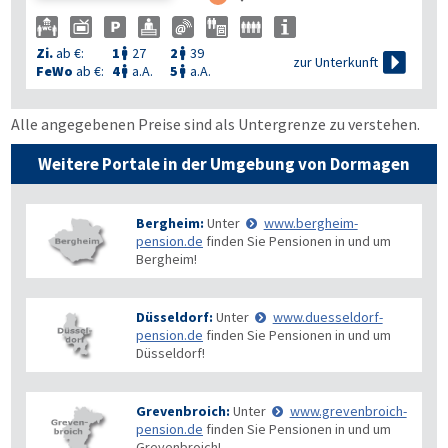
Zi.
ab €:
1
27
2
39



zur Unterkunft
FeWo
ab €:
4
a.A.
5
a.A.


Alle angegebenen Preise sind als Untergrenze zu verstehen.
Weitere Portale in der Umgebung von Dormagen
Bergheim:
Unter
www.bergheim-
pension.de
finden Sie Pensionen in und um
Bergheim!
Düsseldorf:
Unter
www.duesseldorf-
pension.de
finden Sie Pensionen in und um
Düsseldorf!
Grevenbroich:
Unter
www.grevenbroich-
pension.de
finden Sie Pensionen in und um
Grevenbroich!