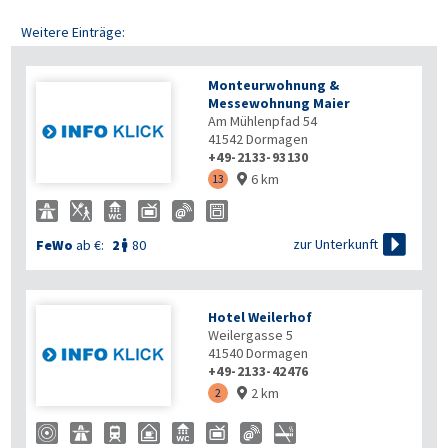
Weitere Einträge:
Monteurwohnung &
Messewohnung Maier
Am Mühlenpfad 54
41542
Dormagen
+49-2133-93130
6 km
13


zur Unterkunft
FeWo
ab €:
2
80

Hotel Weilerhof
Weilergasse 5
41540
Dormagen
+49-2133-42476
2 km
2
