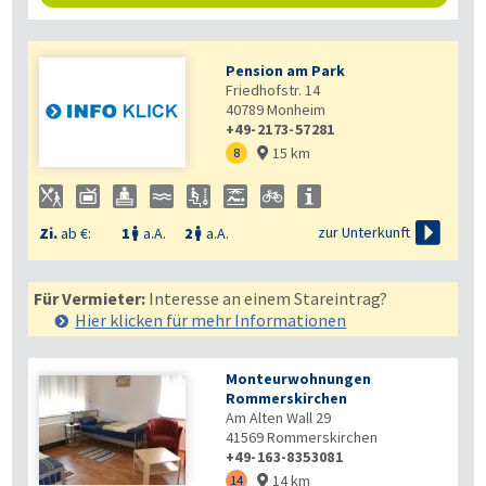
Pension am Park
Friedhofstr. 14
40789
Monheim
+49-2173-57281
15 km
8


zur Unterkunft
Zi.
ab €:
1
a.A.
2
a.A.


Für Vermieter:
Interesse an einem Stareintrag?
Hier klicken für mehr
Informationen
Monteurwohnungen
Rommerskirchen
Am Alten Wall 29
41569
Rommerskirchen
+49-163-8353081
14 km
14
