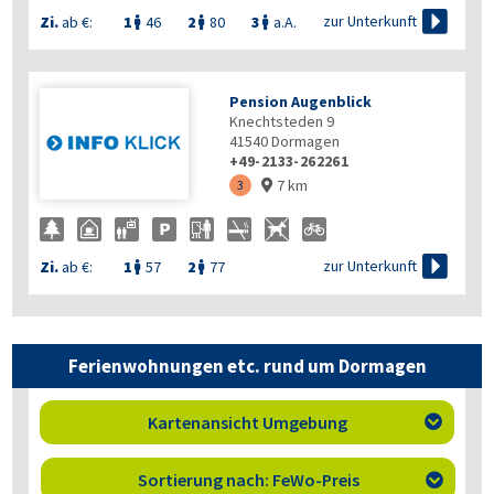

zur Unterkunft
Zi.
ab €:
1
46
2
80
3
a.A.



Pension Augenblick
Knechtsteden 9
41540
Dormagen
+49-2133-262261
7 km
3


zur Unterkunft
Zi.
ab €:
1
57
2
77


Ferienwohnungen etc. rund um Dormagen
Kartenansicht Umgebung

Sortierung nach: FeWo-Preis
