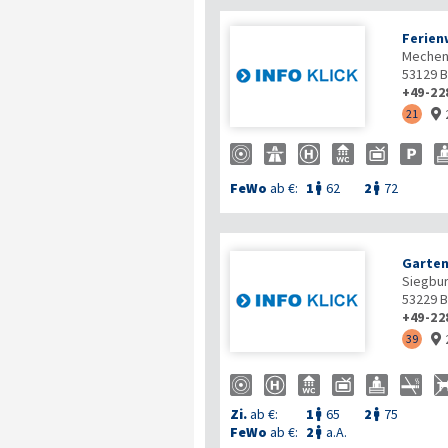
Ferien
Mechen
53129
B
+49-22
21

FeWo
ab €:
1
62
2
72


Garten
Siegbur
53229
B
+49-22
39

Zi.
ab €:
1
65
2
75


FeWo
ab €:
2
a.A.
