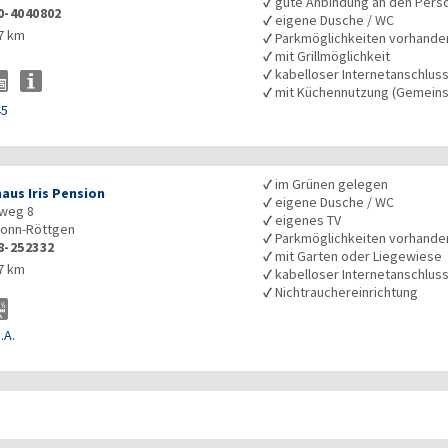
✓
gute Anbindung an den Pers
0-4040802
✓
eigene Dusche / WC
7 km
✓
Parkmöglichkeiten vorhande
✓
mit Grillmöglichkeit
✓
kabelloser Internetanschlus
✓
mit Küchennutzung (Gemeins
45
✓
im Grünen gelegen
aus Iris Pension
✓
eigene Dusche / WC
nweg 8
✓
eigenes TV
onn-Röttgen
✓
Parkmöglichkeiten vorhande
8-252332
✓
mit Garten oder Liegewiese
7 km
✓
kabelloser Internetanschlus
✓
Nichtrauchereinrichtung
.A.