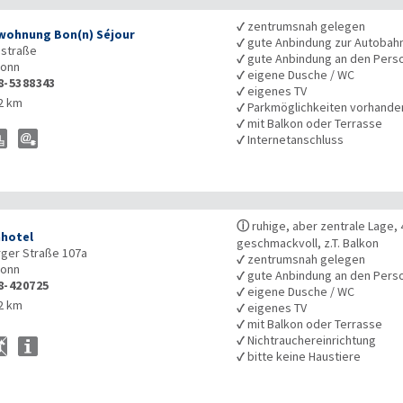
✓
zentrumsnah gelegen
wohnung Bon(n) Séjour
✓
gute Anbindung zur Autobah
straße
✓
gute Anbindung an den Pers
onn
✓
eigene Dusche / WC
8-5388343
✓
eigenes TV
2 km
✓
Parkmöglichkeiten vorhande
✓
mit Balkon oder Terrasse
✓
Internetanschluss
ⓘ
ruhige, aber zentrale Lage,
hotel
geschmackvoll, z.T. Balkon
ger Straße 107a
✓
zentrumsnah gelegen
onn
✓
gute Anbindung an den Pers
8-420725
✓
eigene Dusche / WC
2 km
✓
eigenes TV
✓
mit Balkon oder Terrasse
✓
Nichtrauchereinrichtung
✓
bitte keine Haustiere