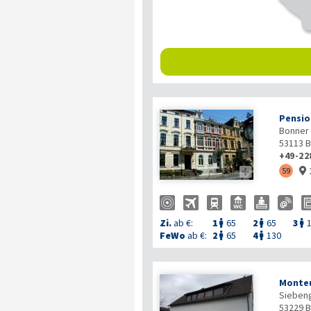
Pensio
Bonner 
53113
B
+49-22

59

Zi.
ab €:
1
65
2
65
3



FeWo
ab €:
2
65
4
130


Monteu
Siebeng
53229
B