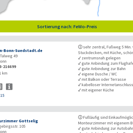
Sortierung nach: FeWo-Preis
ⓘ
sehr zentral, Fußweg 5 Min. 
n-Bonn-Suedstadt.de
Stuckdecken, mit Küche, schön
Talweg 49
✓
zentrumsnah gelegen
onn
✓
gute Anbindung zum Flughaf
8-216699
✓
gute Anbindung zur Bahn
1 km
✓
eigene Dusche / WC
✓
mit Balkon oder Terrasse
✓
kabelloser Internetanschlus
✓
mit eigener Küche
115
ⓘ
Fußläufig sind Einkaufmöglic
rzimmer Gottselig
Monteurzimmer mit eigenem 
ebirgsstr. 105
✓
gute Anbindung zur Autobah
onn