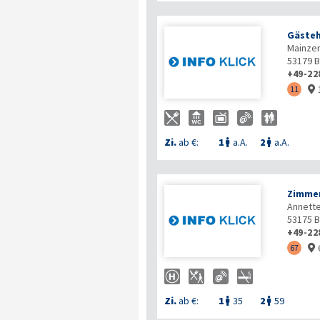
Gästeh
Mainzer
53179
B
+49-22
11

Zi.
ab €:
1
a.A.
2
a.A.


Zimmer
Annette
53175
B
+49-22
67

Zi.
ab €:
1
35
2
59

