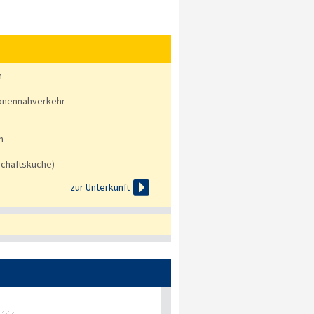
n
onennahverkehr
n
chaftsküche)

zur Unterkunft