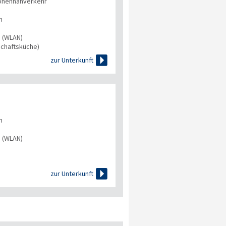
onennahverkehr
n
s (WLAN)
chaftsküche)

zur Unterkunft
n
s (WLAN)

zur Unterkunft