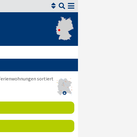


 Ferienwohnungen sortiert
