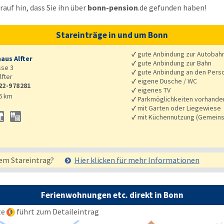
auf hin, dass Sie ihn über
bonn-pension
.de
gefunden haben!
Stareinträge in und um Bonn
✓
gute Anbindung zur Autobah
aus Alfter
✓
gute Anbindung zur Bahn
se 3
✓
gute Anbindung an den Pers
lfter
✓
eigene Dusche / WC
22-978281
✓
eigenes TV
6 km
✓
Parkmöglichkeiten vorhande
✓
mit Garten oder Liegewiese
✓
mit Küchennutzung (Gemeins
em Stareintrag?
Hier klicken für mehr
Informationen
Ferienwohnungen etc. direkt in Bonn
te
führt zum Detaileintrag