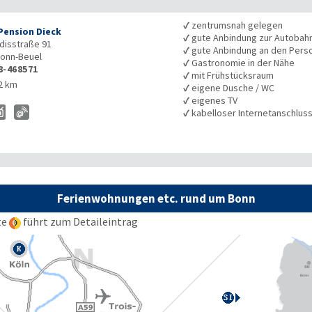
✓
zentrumsnah gelegen
Pension Dieck
✓
gute Anbindung zur Autobah
disstraße 91
✓
gute Anbindung an den Pers
onn-Beuel
✓
Gastronomie in der Nähe
8-468571
✓
mit Frühstücksraum
2 km
✓
eigene Dusche / WC
✓
eigenes TV
✓
kabelloser Internetanschlus
Ferienwohnungen etc. rund um Bonn
te
führt zum Detaileintrag