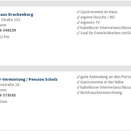
✓
Gastronomie im Haus
aus Drachenburg
✓
eigene Dusche / WC
 Straße 152
✓
eigenes TV
onn
✓
kabelloser Internetanschlus
8-349159
✓
Saal für Feierlichkeiten verf
11 km
✓
gute Anbindung an den Pers
-Vermietung / Pension Scholz
✓
Gastronomie in der Nähe
nstraße 16
✓
kabelloser Internetanschlus
onn
✓
Nichtrauchereinrichtung
8-379363
6 km