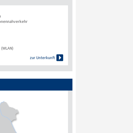
n
onennahverkehr
s (WLAN)

zur Unterkunft