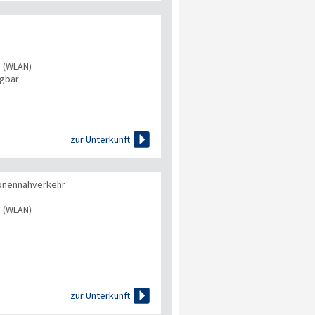
s (WLAN)
ügbar

zur Unterkunft
onennahverkehr
s (WLAN)

zur Unterkunft