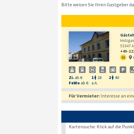
Bitte weisen Sie Ihren Gastgeber dar
Gästeh
Holzgas
53347
A
+49-22
36

Zi.
ab €:
1
28
2
40


FeWo
ab €:
a.A.
Für Vermieter:
Interesse an ein
Kartensuche: Klick auf die Punk