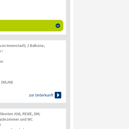

von Innenstadt; 2 Balkone,
 !
en
s (WLAN)

zur Unterkunft
hkeiten Aldi, REWE, DM;
Badezimmer und WC
n