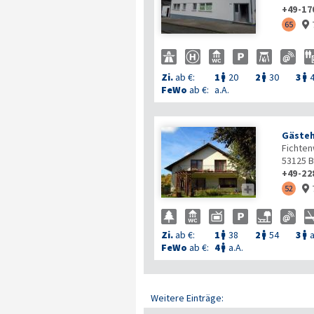
+49-17
65

Zi.
ab €:
1
20
2
30
3



FeWo
ab €:
a.A.
Gästeh
Fichte
53125
B
+49-22

52

Zi.
ab €:
1
38
2
54
3
a



FeWo
ab €:
4
a.A.

Weitere Einträge: