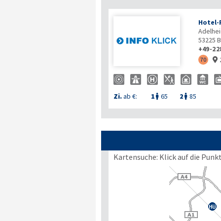
Hotel-
Adelhei
53225
B
+49-22
70

Zi.
ab €:
1
65
2
85


Kartensuche: Klick auf die Punk