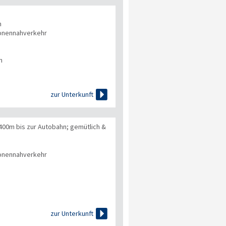
n
onennahverkehr
n

zur Unterkunft
 400m bis zur Autobahn; gemütlich &
onennahverkehr

zur Unterkunft