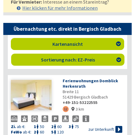
Für Vermieter:
Interesse an einem Stareintrag?
Hier klicken für mehr
Informationen
Übernachtung etc. direkt in Bergisch Gladbach
Kartenansicht

Sortierung nach: EZ-Preis

Ferienwohnungen Domblick
Herkenrath
Breite 11
51429
Bergisch Gladbach
+49-151-53222555
3 km
12

Zi.
ab €:
1
50
2
60
3
75




zur Unterkunft
FeWo
ab €:
2
60
5
120

