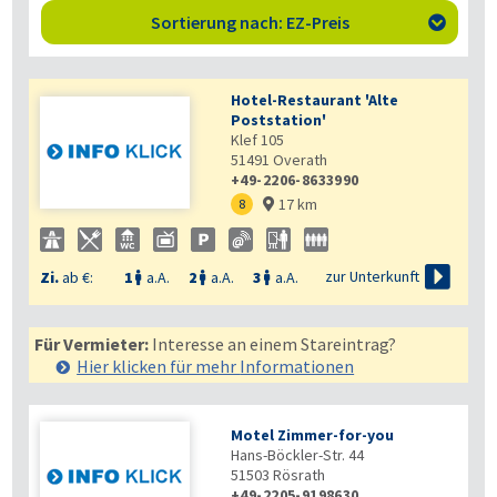
Sortierung nach: EZ-Preis

Hotel-Restaurant 'Alte
Poststation'
Klef 105
51491
Overath
+49-2206-8633990
17 km
8


zur Unterkunft
Zi.
ab €:
1
a.A.
2
a.A.
3
a.A.



Für Vermieter:
Interesse an einem Stareintrag?
Hier klicken für mehr
Informationen
Motel Zimmer-for-you
Hans-Böckler-Str. 44
51503
Rösrath
+49-2205-9198630