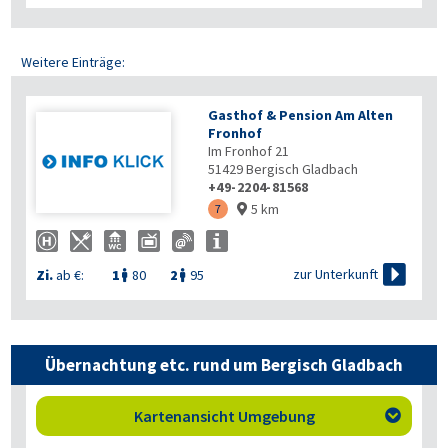
Weitere Einträge:
Gasthof & Pension Am Alten
Fronhof
Im Fronhof 21
51429
Bergisch Gladbach
+49-2204-81568
5 km
7


zur Unterkunft
Zi.
ab €:
1
80
2
95


Übernachtung etc. rund um Bergisch Gladbach
Kartenansicht Umgebung
