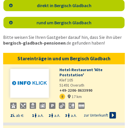
direkt in Bergisch Gladbach

rund um Bergisch Gladbach

Bitte weisen Sie Ihren Gastgeber darauf hin, dass Sie ihn über
bergisch-gladbach-pensionen
.de
gefunden haben!
Stareinträge in und um Bergisch Gladbach
Hotel-Restaurant 'Alte
Poststation'
Klef 105
51491
Overath
+49-2206-8633990
17 km
8


zur Unterkunft
Zi.
ab €:
1
a.A.
2
a.A.
3
a.A.


