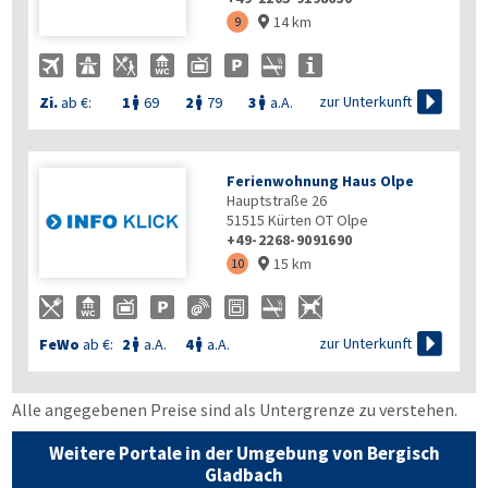
14 km
9


zur Unterkunft
Zi.
ab €:
1
69
2
79
3
a.A.



Ferienwohnung Haus Olpe
Hauptstraße 26
51515
Kürten OT Olpe
+49-2268-9091690
15 km
10


zur Unterkunft
FeWo
ab €:
2
a.A.
4
a.A.


Alle angegebenen Preise sind als Untergrenze zu verstehen.
Weitere Portale in der Umgebung von Bergisch
Gladbach