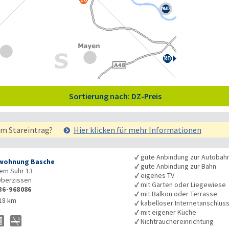
Sortierung nach: DZ-Preis
em Stareintrag?
Hier klicken für mehr
Informationen
✓
gute Anbindung zur Autobah
wohnung Basche
✓
gute Anbindung zur Bahn
em Suhr 13
✓
eigenes TV
berzissen
✓
mit Garten oder Liegewiese
36-968086
✓
mit Balkon oder Terrasse
18 km
✓
kabelloser Internetanschlus
✓
mit eigener Küche
✓
Nichtrauchereinrichtung