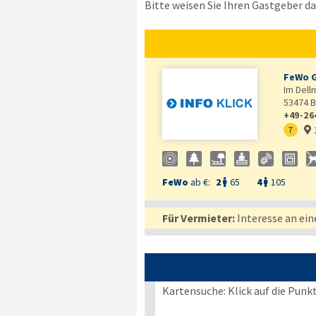
Bitte weisen Sie Ihren Gastgeber dar
FeWo G
Im Dell
53474
B
+49-26
7

FeWo
ab €:
2
65
4
105


Für Vermieter:
Interesse an ein
Kartensuche: Klick auf die Punk