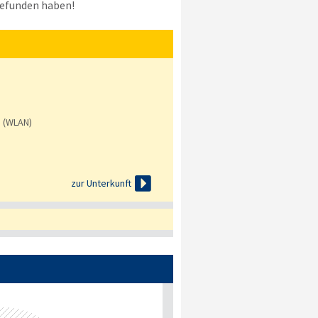
efunden haben!
s (WLAN)

zur Unterkunft