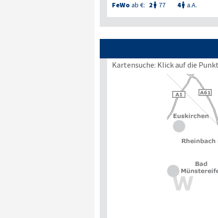
FeWo
ab €:
2
77
4
a.A.


Kartensuche: Klick auf die Punk