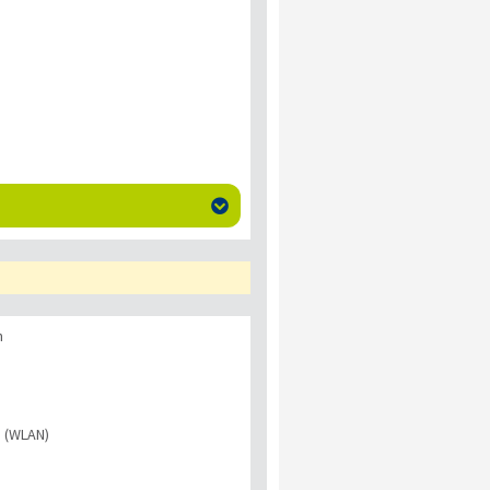

n
s (WLAN)