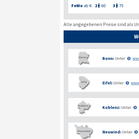
FeWo
ab €:
2
60
3
75


Alle angegebenen Preise sind als U
W
Bonn:
Unter
ww
Eifel:
Unter
www
Koblenz:
Unter
Neuwied:
Unter