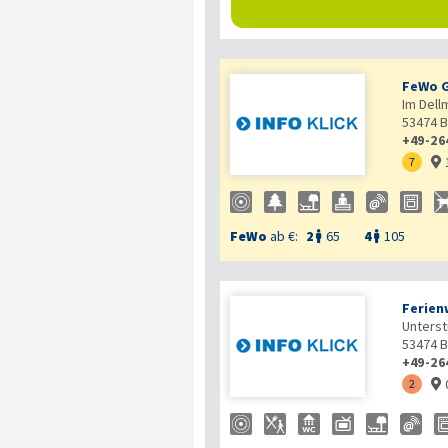
FeWo G
Im Dell
53474
B
+49-26
7

FeWo
ab €:
2
65
4
105


Ferien
Unterstr
53474
B
+49-26
2
