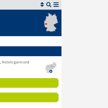


 Hotels garni und
