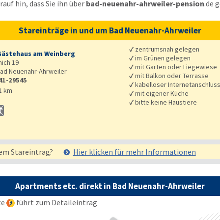
auf hin, dass Sie ihn über
bad-neuenahr-ahrweiler-pension
.de
g
Stareinträge in und um Bad Neuenahr-Ahrweiler
✓
zentrumsnah gelegen
ästehaus am Weinberg
✓
im Grünen gelegen
mich 19
✓
mit Garten oder Liegewiese
ad Neuenahr-Ahrweiler
✓
mit Balkon oder Terrasse
41-29545
✓
kabelloser Internetanschlus
1 km
✓
mit eigener Küche
✓
bitte keine Haustiere
em Stareintrag?
Hier klicken für mehr
Informationen
Apartments etc. direkt in Bad Neuenahr-Ahrweiler
te
führt zum Detaileintrag