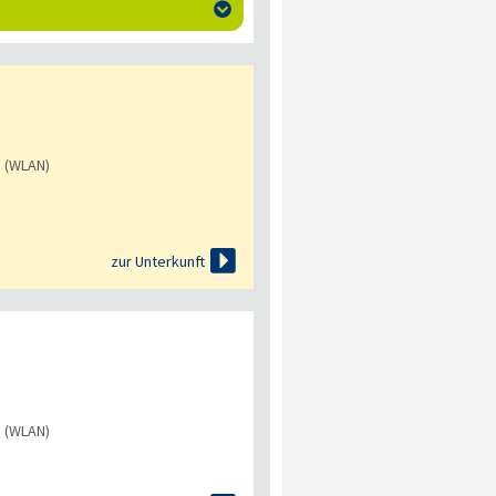

s (WLAN)

zur Unterkunft
s (WLAN)