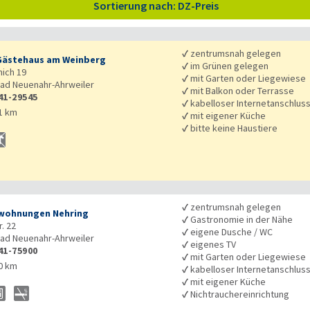
Sortierung nach: DZ-Preis
✓
zentrumsnah gelegen
ästehaus am Weinberg
✓
im Grünen gelegen
mich 19
✓
mit Garten oder Liegewiese
ad Neuenahr-Ahrweiler
✓
mit Balkon oder Terrasse
41-29545
✓
kabelloser Internetanschlus
1 km
✓
mit eigener Küche
✓
bitte keine Haustiere
✓
zentrumsnah gelegen
wohnungen Nehring
✓
Gastronomie in der Nähe
. 22
✓
eigene Dusche / WC
ad Neuenahr-Ahrweiler
✓
eigenes TV
41-75900
✓
mit Garten oder Liegewiese
0 km
✓
kabelloser Internetanschlus
✓
mit eigener Küche
✓
Nichtrauchereinrichtung