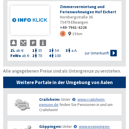
Zimmervermietung und
Ferienwohnungen Hof Eichert
Hornbergstraße 36
73479
Ellwangen
+49-7961-6226
19 km
9

Zi.
ab €:
1
35
2
54
3
a.A.




zur Unterkunft
FeWo
ab €:
2
70
4
100


Alle angegebenen Preise sind als Untergrenze zu verstehen.
Weitere Portale in der Umgebung von Aalen
Crailsheim:
Unter
www.crailsheim-
pension.de
finden Sie Pensionen in und um
Crailsheim!
Göppingen:
Unter
www.goeppingen-