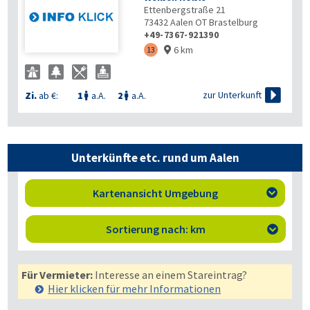
Ettenbergstraße 21
73432
Aalen OT Brastelburg
+49-7367-921390
6 km
13


zur Unterkunft
Zi.
ab €:
1
a.A.
2
a.A.


Unterkünfte etc. rund um Aalen
Kartenansicht Umgebung

Sortierung nach: km

Für Vermieter:
Interesse an einem Stareintrag?
Hier klicken für mehr
Informationen