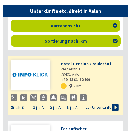
Unterkünfte etc. direkt in Aalen
Kartenansicht

Sortierung nach: km

Hotel-Pension Grauleshof
Ziegelstr. 155
73431
Aalen
+49-7361-32469
2 km
3


zur Unterkunft
Zi.
ab €:
1
a.A.
2
a.A.
3
a.A.



Ferienfischer