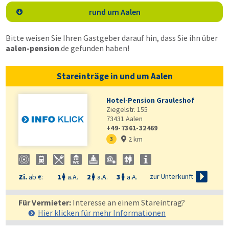
rund um Aalen

Bitte weisen Sie Ihren Gastgeber darauf hin, dass Sie ihn über
aalen-pension
.de
gefunden haben!
Stareinträge in und um Aalen
Hotel-Pension Grauleshof
Ziegelstr. 155
73431
Aalen
+49-7361-32469
2 km
3


zur Unterkunft
Zi.
ab €:
1
a.A.
2
a.A.
3
a.A.



Für Vermieter:
Interesse an einem Stareintrag?
Hier klicken für mehr
Informationen