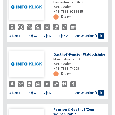
Heidenheimer Str. 3
73432
Aalen
+49-7361-9219875
4 km
4


zur Unterkunft
Zi.
ab €:
1
42
2
65
3
a.A.



Gasthof-Pension Waldschänke
Mönchsbuchstr. 2
73433
Aalen
+49-7361-74203
5 km
1


zur Unterkunft
Zi.
ab €:
1
40
2
60


Pension & Gasthof 'Zum
Weißen Rößle'