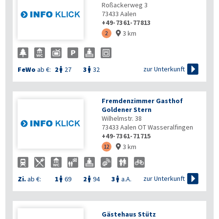
Roßackerweg 3
73433
Aalen
+49-7361-77813
3 km
2


zur Unterkunft
FeWo
ab €:
2
27
3
32


Fremdenzimmer Gasthof
Goldener Stern
Wilhelmstr. 38
73433
Aalen OT Wasseralfingen
+49-7361-71715
3 km
12


zur Unterkunft
Zi.
ab €:
1
69
2
94
3
a.A.



Gästehaus Stütz